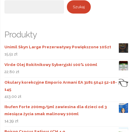
Szukaj
Szukaj
Produkty
Unimil Skyn Large Prezerwatywy Powiększone 10Szt
15,51
zł
Virde Olej Rokitnikowy Syberyjski 100% 100ml
22,80
zł
Okulary korekcyjne Emporio Armani EA 3181 5042 52-18-
145
413,00
zł
Ibufen Forte 200mg/5ml zawiesina dla dzieci od 3
miesiąca życia smak malinowy 100ml
14,39
zł
Boiron Crocus Sativus 5CH 4 g