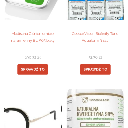
Medisana Ciśnieniomierz
CooperVision Biofinity Toric
naramienny BU 565 biały
Aquaform 3 szt.
190,32
zł
51,76
zł
SPRAWDŹ TO
SPRAWDŹ TO