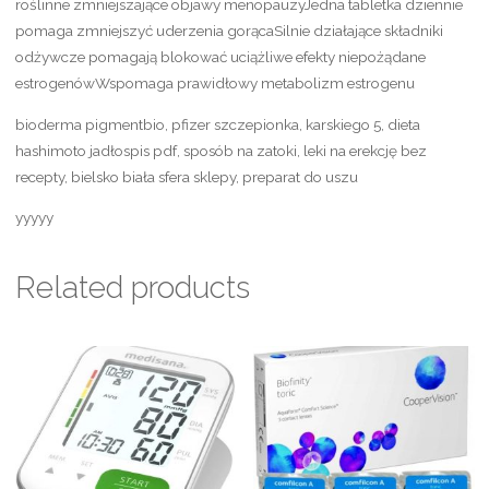
roślinne zmniejszające objawy menopauzyJedna tabletka dziennie
pomaga zmniejszyć uderzenia gorącaSilnie działające składniki
odżywcze pomagają blokować uciążliwe efekty niepożądane
estrogenówWspomaga prawidłowy metabolizm estrogenu
bioderma pigmentbio, pfizer szczepionka, karskiego 5, dieta
hashimoto jadłospis pdf, sposób na zatoki, leki na erekcję bez
recepty, bielsko biała sfera sklepy, preparat do uszu
yyyyy
Related products