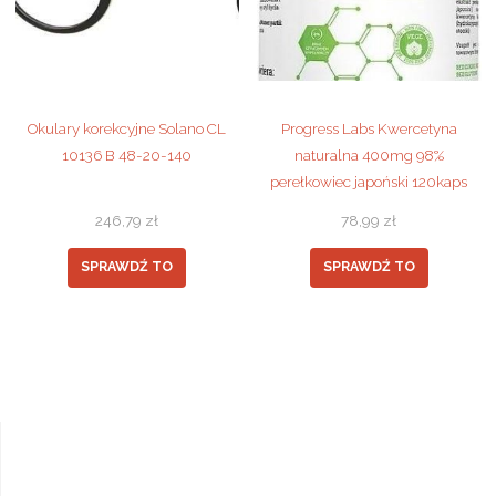
Okulary korekcyjne Solano CL
Progress Labs Kwercetyna
10136 B 48-20-140
naturalna 400mg 98%
perełkowiec japoński 120kaps
246,79
zł
78,99
zł
SPRAWDŹ TO
SPRAWDŹ TO