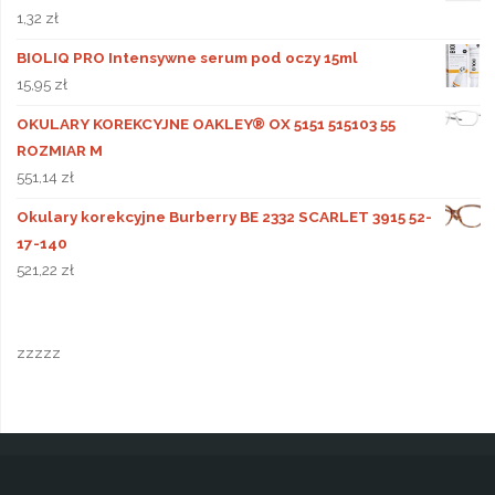
1,32
zł
BIOLIQ PRO Intensywne serum pod oczy 15ml
15,95
zł
OKULARY KOREKCYJNE OAKLEY® OX 5151 515103 55
ROZMIAR M
551,14
zł
Okulary korekcyjne Burberry BE 2332 SCARLET 3915 52-
17-140
521,22
zł
zzzzz