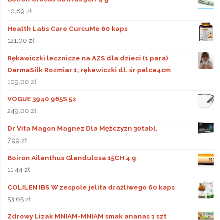
10,89
zł
Health Labs Care CurcuMe 60 kaps
121,00
zł
Rękawiczki lecznicze na AZS dla dzieci (1 para)
DermaSilk Rozmiar 1; rękawiczki dł. śr palca4cm
109,00
zł
VOGUE 3940 965S 52
249,00
zł
Dr Vita Magon Magnez Dla Mężczyzn 30tabl.
7,99
zł
Boiron Ailanthus Glandulosa 15CH 4 g
11,44
zł
COLILEN IBS W zespole jelita drażliwego 60 kaps
53,65
zł
Zdrowy Lizak MNIAM-MNIAM smak ananas 1 szt