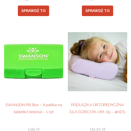
SPRAWDŹ TO
SPRAWDŹ TO
SWANSON Pill Box – Kasetka na
PODUSZKA ORTOPEDYCZNA
tabletki (zielona) – 1 szt
DLA DZIECI PA-VM-05 – 4KIDS
1,99
zł
112,20
zł