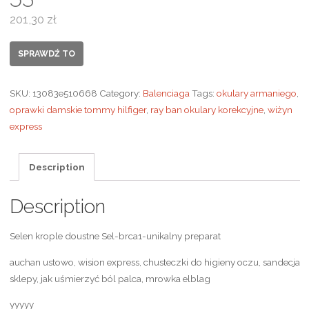
201,30
zł
SPRAWDŹ TO
SKU:
13083e510668
Category:
Balenciaga
Tags:
okulary armaniego
,
oprawki damskie tommy hilfiger
,
ray ban okulary korekcyjne
,
wiżyn
express
Description
Description
Selen krople doustne Sel-brca1-unikalny preparat
auchan ustowo, wision express, chusteczki do higieny oczu, sandecja
sklepy, jak uśmierzyć ból palca, mrowka elblag
yyyyy