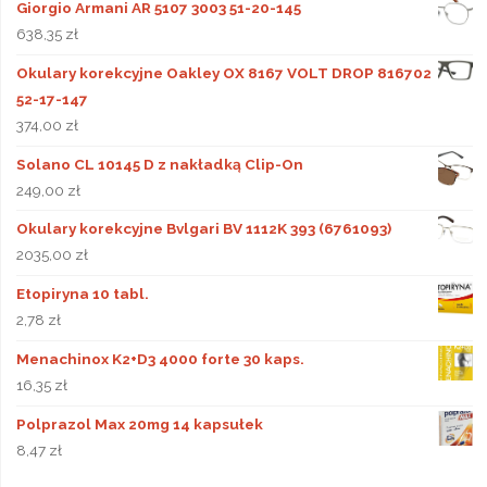
Giorgio Armani AR 5107 3003 51-20-145
638,35
zł
Okulary korekcyjne Oakley OX 8167 VOLT DROP 816702
52-17-147
374,00
zł
Solano CL 10145 D z nakładką Clip-On
249,00
zł
Okulary korekcyjne Bvlgari BV 1112K 393 (6761093)
2035,00
zł
Etopiryna 10 tabl.
2,78
zł
Menachinox K2+D3 4000 forte 30 kaps.
16,35
zł
Polprazol Max 20mg 14 kapsułek
8,47
zł