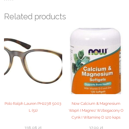
Related products
Polo Ralph Lauren PH2238 5003
Now Calcium & Magnesium
L (51)
Wapń I Magnez Wzbogacony O
Cynk I Witaminę D 120 kaps
338,08
zł
37,00
zł