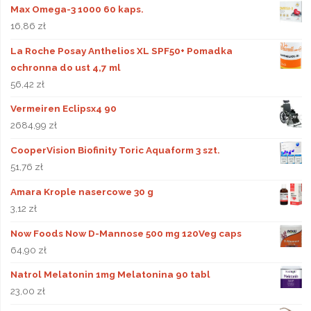
Max Omega-3 1000 60 kaps.
16,86
zł
La Roche Posay Anthelios XL SPF50+ Pomadka
ochronna do ust 4,7 ml
56,42
zł
Vermeiren Eclipsx4 90
2684,99
zł
CooperVision Biofinity Toric Aquaform 3 szt.
51,76
zł
Amara Krople nasercowe 30 g
3,12
zł
Now Foods Now D-Mannose 500 mg 120Veg caps
64,90
zł
Natrol Melatonin 1mg Melatonina 90 tabl
23,00
zł