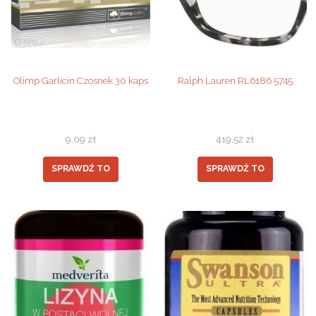
Olimp Garlicin Czosnek 30 kaps
Ralph Lauren RL6186 5745
9,09
zł
419,52
zł
SPRAWDŹ TO
SPRAWDŹ TO