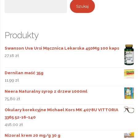
Szukaj
Szukaj
Produkty
Swanson Uva Ursi Mącznica Lekarska 450Mg 100 kaps
27,18
zł
Dernilan maść 35g
11,99
zł
Neera Naturalny syrop z drzew 1000ml
75,80
zł
Okulary korekcyjne Michael Kors MK 4078U VITTORIA
3365 52-16-140
418,00
zł
Nizoral krem 20 mg/g 30 g