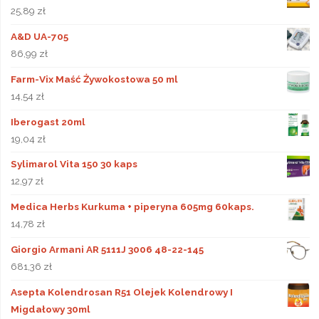
25,89
zł
A&D UA-705
86,99
zł
Farm-Vix Maść Żywokostowa 50 ml
14,54
zł
Iberogast 20ml
19,04
zł
Sylimarol Vita 150 30 kaps
12,97
zł
Medica Herbs Kurkuma + piperyna 605mg 60kaps.
14,78
zł
Giorgio Armani AR 5111J 3006 48-22-145
681,36
zł
Asepta Kolendrosan R51 Olejek Kolendrowy I
Migdałowy 30ml