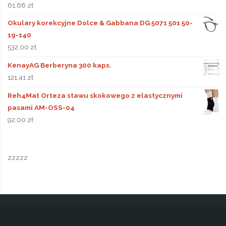
61,66
zł
Okulary korekcyjne Dolce & Gabbana DG 5071 501 50-
19-140
532,00
zł
KenayAG Berberyna 300 kaps.
121,41
zł
Reh4Mat Orteza stawu skokowego z elastycznymi
pasami AM-OSS-04
92,00
zł
zzzzz