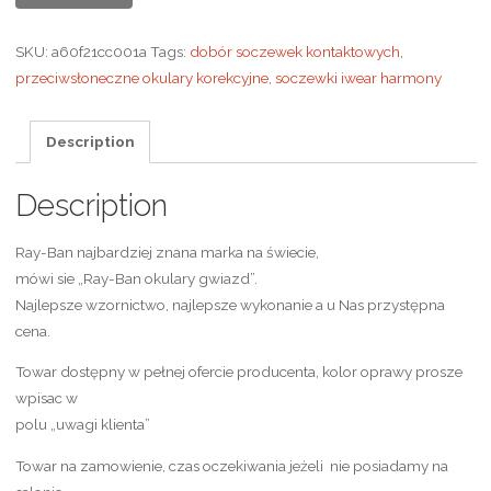
SKU:
a60f21cc001a
Tags:
dobór soczewek kontaktowych
,
przeciwsłoneczne okulary korekcyjne
,
soczewki iwear harmony
Description
Description
Ray-Ban najbardziej znana marka na świecie,
mówi sie „Ray-Ban okulary gwiazd”.
Najlepsze wzornictwo, najlepsze wykonanie a u Nas przystępna
cena.
Towar dostępny w pełnej ofercie producenta, kolor oprawy prosze
wpisac w
polu „uwagi klienta”
Towar na zamowienie, czas oczekiwania jeżeli nie posiadamy na