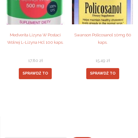
Medverita Lizyna W Postaci
Swanson Policosanol 10mg 60
Wolnej L-Lizyna Hcl 100 kaps.
kaps.
17,80
zł
15,49
zł
SPRAWDŹ TO
SPRAWDŹ TO