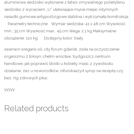
aluminiowa siedzisko wykonane z łatwo zmywalnego polietylenu
siedzisko z wycięciem „U” ułatwiające mycie miejsc intymnych
nasadki gumowe antypoślizgowe stabilna i wytrzymała konstrukcja
Parametry techniczne: Wymiar siedziska: 41 x 48 cm Wysokość
min.: 35 cm Wysokość max.: 45 cm Waga: 2,1 kg Maksymalne
obciążenie: 110 kg Dostępny kolor: biały
swanson oregano oil, city forum gdańsk, zioła na oczyszczenie
organizmu z toksyn, chełm wrocław, bydgoszcz centrum
handlowe, jak poprawić libido u kobiety, masc z zywokostu
dzialanie, zez u noworodków, nifuroksazyd syrop na receptę czy
bez, rtg zdrowych płuc
yyyyy
Related products