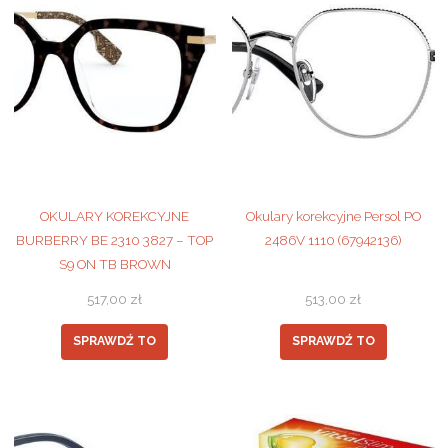
OKULARY KOREKCYJNE
Okulary korekcyjne Persol PO
BURBERRY BE 2310 3827 – TOP
2486V 1110 (67942136)
S9 ON TB BROWN
517,00
zł
513,00
zł
SPRAWDŹ TO
SPRAWDŹ TO