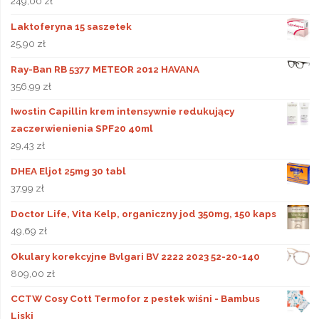
249,00
zł
Laktoferyna 15 saszetek
25,90
zł
Ray-Ban RB 5377 METEOR 2012 HAVANA
356,99
zł
Iwostin Capillin krem intensywnie redukujący
zaczerwienienia SPF20 40ml
29,43
zł
DHEA Eljot 25mg 30 tabl
37,99
zł
Doctor Life, Vita Kelp, organiczny jod 350mg, 150 kaps
49,69
zł
Okulary korekcyjne Bvlgari BV 2222 2023 52-20-140
809,00
zł
CCTW Cosy Cott Termofor z pestek wiśni - Bambus
Liski