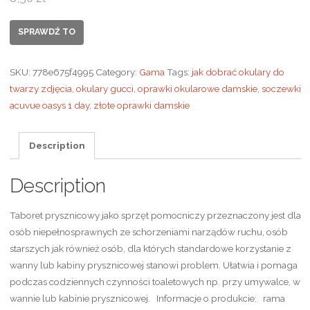
SPRAWDŹ TO
SKU:
778e675f4995
Category:
Gama
Tags:
jak dobrać okulary do
twarzy zdjęcia
,
okulary gucci
,
oprawki okularowe damskie
,
soczewki
acuvue oasys 1 day
,
złote oprawki damskie
Description
Description
Taboret prysznicowy jako sprzęt pomocniczy przeznaczony jest dla
osób niepełnosprawnych ze schorzeniami narządów ruchu, osób
starszych jak również osób, dla których standardowe korzystanie z
wanny lub kabiny prysznicowej stanowi problem. Ułatwia i pomaga
podczas codziennych czynności toaletowych np. przy umywalce, w
wannie lub kabinie prysznicowej. Informacje o produkcie: rama