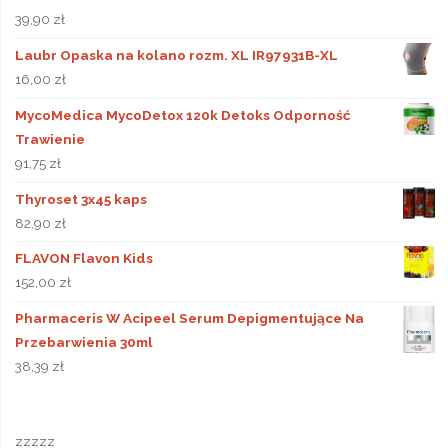
39,90
zł
Laubr Opaska na kolano rozm. XL IR97931B-XL
16,00
zł
MycoMedica MycoDetox 120k Detoks Odporność
Trawienie
91,75
zł
Thyroset 3x45 kaps
82,90
zł
FLAVON Flavon Kids
152,00
zł
Pharmaceris W Acipeel Serum Depigmentujące Na
Przebarwienia 30ml
38,39
zł
zzzzz