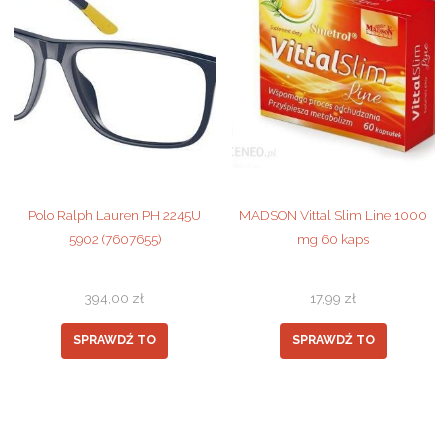
Polo Ralph Lauren PH 2245U
MADSON Vittal Slim Line 1000
5902 (7607655)
mg 60 kaps
394,00
zł
17,99
zł
SPRAWDŹ TO
SPRAWDŹ TO