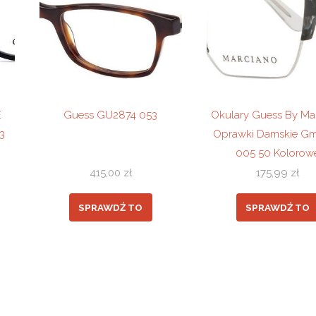
E
Guess GU2874 053
Okulary Guess By Ma
3
Oprawki Damskie G
005 50 Kolorow
415,00
zł
175,99
zł
SPRAWDŹ TO
SPRAWDŹ TO