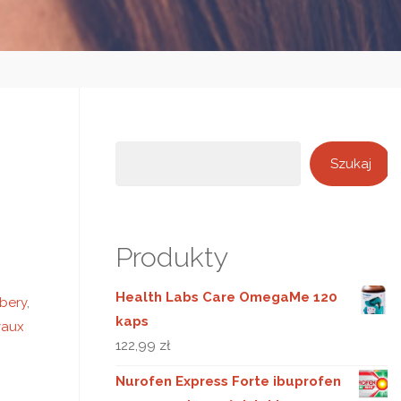
Szukaj
Szukaj
Produkty
Health Labs Care OmegaMe 120
bery
,
kaps
vaux
122,99
zł
Nurofen Express Forte ibuprofen