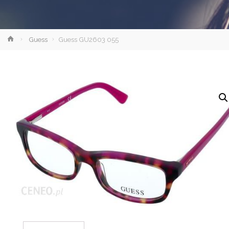
Strona
Guess
Guess GU2603 055
główna