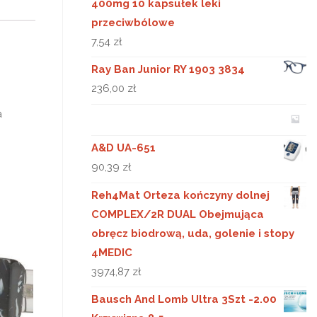
400mg 10 kapsułek leki
przeciwbólowe
7,54
zł
Ray Ban Junior RY 1903 3834
236,00
zł
a
A&D UA-651
90,39
zł
Reh4Mat Orteza kończyny dolnej
COMPLEX/2R DUAL Obejmująca
obręcz biodrową, uda, golenie i stopy
4MEDIC
3974,87
zł
Bausch And Lomb Ultra 3Szt -2.00