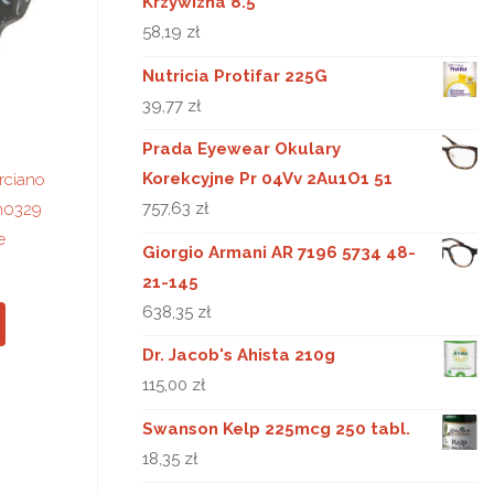
Krzywizna 8.5
58,19
zł
Nutricia Protifar 225G
39,77
zł
Prada Eyewear Okulary
Korekcyjne Pr 04Vv 2Au1O1 51
rciano
757,63
zł
m0329
e
Giorgio Armani AR 7196 5734 48-
21-145
638,35
zł
Dr. Jacob's Ahista 210g
115,00
zł
Swanson Kelp 225mcg 250 tabl.
18,35
zł