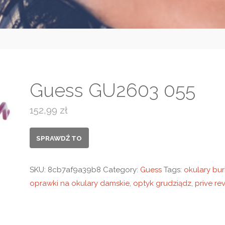
Guess GU2603 055
152,99
zł
SPRAWDŹ TO
SKU:
8cb7af9a39b8
Category:
Guess
Tags:
okulary bur
oprawki na okulary damskie
,
optyk grudziądz
,
prive re