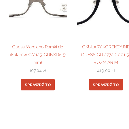
Guess Marciano Ramki do
OKULARY KOREKCYJN
okularów GM125-GUNSI (ø 51
GUESS GU 2772D 001 5
mm)
ROZMIAR M
107,04
zł
419,00
zł
SPRAWDŹ TO
SPRAWDŹ TO