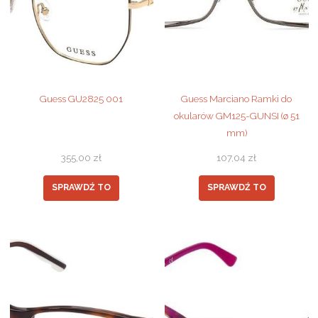
Guess GU2825 001
Guess Marciano Ramki do
okularów GM125-GUNSI (ø 51
mm)
355,00
zł
107,04
zł
SPRAWDŹ TO
SPRAWDŹ TO