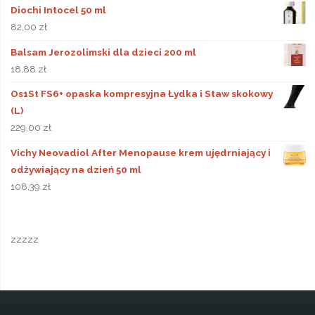
Diochi Intocel 50 ml
82,00
zł
Balsam Jerozolimski dla dzieci 200 ml
18,88
zł
Os1St FS6+ opaska kompresyjna Łydka i Staw skokowy
(L)
229,00
zł
Vichy Neovadiol After Menopause krem ujędrniający i
odżywiający na dzień 50 ml
108,39
zł
zzzzz