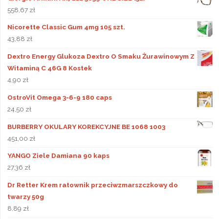
558,67
zł
Nicorette Classic Gum 4mg 105 szt.
43,88
zł
Dextro Energy Glukoza Dextro O Smaku Żurawinowym Z
Witaminą C 46G 8 Kostek
4,90
zł
OstroVit Omega 3-6-9 180 caps
24,50
zł
BURBERRY OKULARY KOREKCYJNE BE 1068 1003
451,00
zł
YANGO Ziele Damiana 90 kaps
27,36
zł
Dr Retter Krem ratownik przeciwzmarszczkowy do
twarzy 50g
8,89
zł