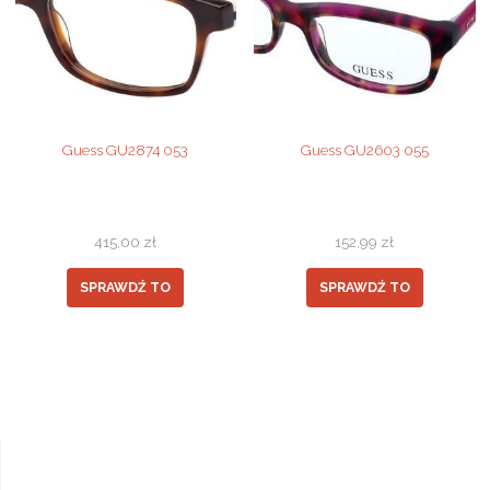
Guess GU2874 053
Guess GU2603 055
415,00
zł
152,99
zł
SPRAWDŹ TO
SPRAWDŹ TO