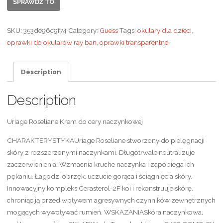
SPRAWDŹ TO
SKU:
353de96c9f74
Category:
Guess
Tags:
okulary dla dzieci
,
oprawki do okularów ray ban
,
oprawki transparentne
Description
Description
Uriage Roseliane Krem do cery naczynkowej
CHARAKTERYSTYKAUriage Roseliane stworzony do pielęgnacji
skóry z rozszerzonymi naczynkami. Długotrwale neutralizuje
zaczerwienienia. Wzmacnia kruche naczynka i zapobiega ich
pękaniu. Łagodzi obrzęk, uczucie gorąca i ściągnięcia skóry.
Innowacyjny kompleks Cerasterol-2F koi i rekonstruuje skórę,
chroniąc ją przed wpływem agresywnych czynników zewnętrznych
mogących wywoływać rumień. WSKAZANIASkóra naczynkowa,