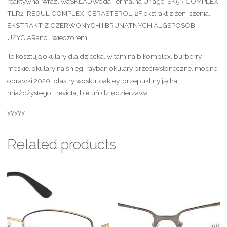
reaktywna, wrażliwaSKŁADWoda Termalna Uriage, SK5R COMPLEX,
TLR2-REGUL COMPLEX, CERASTEROL-2F ekstrakt z żeń-szenia,
EKSTRAKT Z CZERWONYCH I BRUNATNYCH ALGSPOSÓB
UŻYCIARano i wieczorem.
ile kosztują okulary dla dziecka, witamina b komplex, burberry
meskie, okulary na śnieg, rayban okulary przeciwsłoneczne, modne
oprawki 2020, plastry wosku, oakley, przepukliny jądra
miażdżystego, trevicta, bieluń dziędzierzawa
yyyyy
Related products