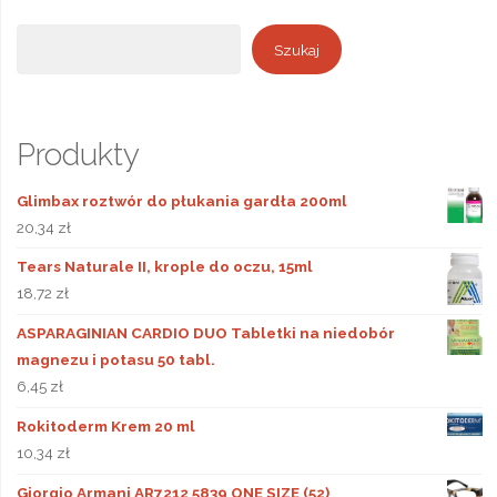
Szukaj
Szukaj
Produkty
Glimbax roztwór do płukania gardła 200ml
20,34
zł
Tears Naturale II, krople do oczu, 15ml
18,72
zł
ASPARAGINIAN CARDIO DUO Tabletki na niedobór
magnezu i potasu 50 tabl.
6,45
zł
Rokitoderm Krem 20 ml
10,34
zł
Giorgio Armani AR7212 5839 ONE SIZE (52)