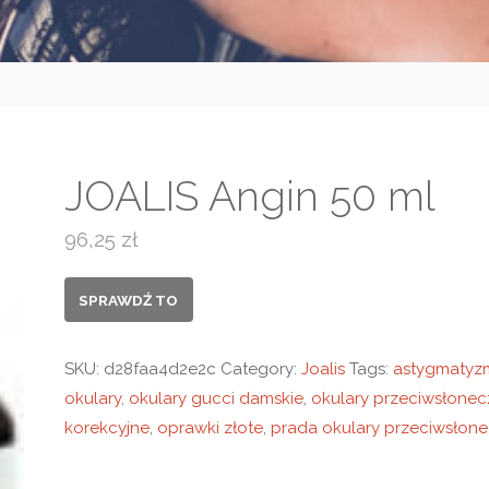
JOALIS Angin 50 ml
96,25
zł
SPRAWDŹ TO
SKU:
d28faa4d2e2c
Category:
Joalis
Tags:
astygmatyz
okulary
,
okulary gucci damskie
,
okulary przeciwsłone
korekcyjne
,
oprawki złote
,
prada okulary przeciwsłon