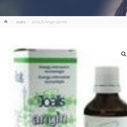
Strona
Joalis
JOALIS Angin 50 ml
główna