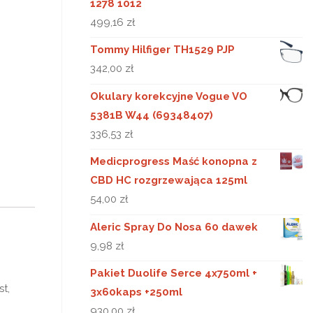
1278 1012
499,16
zł
Tommy Hilfiger TH1529 PJP
342,00
zł
Okulary korekcyjne Vogue VO
5381B W44 (69348407)
336,53
zł
Medicprogress Maść konopna z
CBD HC rozgrzewająca 125ml
54,00
zł
Aleric Spray Do Nosa 60 dawek
9,98
zł
Pakiet Duolife Serce 4x750ml +
t,
3x60kaps +250ml
930,00
zł