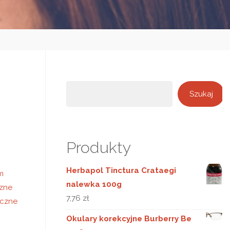
Szukaj
Szukaj
Produkty
Herbapol Tinctura Crataegi
m
nalewka 100g
czne
7,76
zł
eczne
Okulary korekcyjne Burberry Be