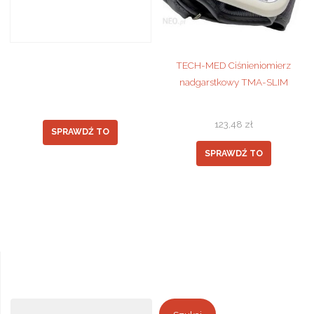
TECH-MED Ciśnieniomierz
nadgarstkowy TMA-SLIM
123,48
zł
SPRAWDŹ TO
SPRAWDŹ TO
Szukaj