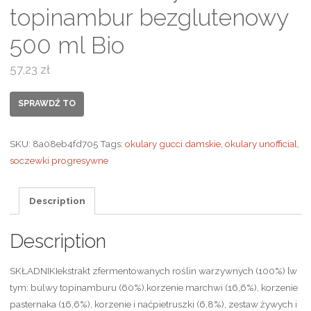
topinambur bezglutenowy
500 ml Bio
57,23
zł
SPRAWDŹ TO
SKU:
8a08eb4fd705
Tags:
okulary gucci damskie
,
okulary unofficial
,
soczewki progresywne
Description
Description
SKŁADNIKIekstrakt zfermentowanych roślin warzywnych (100%) [w
tym: bulwy topinamburu (60%),korzenie marchwi (16,6%), korzenie
pasternaka (16,6%), korzenie i naćpietruszki (6,8%), zestaw żywych i