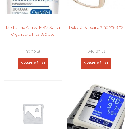
Medicaline Aliness MSM Siarka
Dolce & Gabbana 3139 2588 52
Organiczna Plus 180tabl.
39,90
zł
646,69
zł
SPRAWDŹ TO
SPRAWDŹ TO