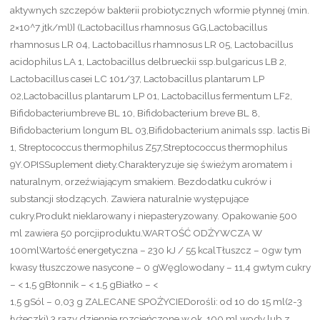
aktywnych szczepów bakterii probiotycznych wformie płynnej (min.
2×10^7 jtk/ml)] (Lactobacillus rhamnosus GG,Lactobacillus
rhamnosus LR 04, Lactobacillus rhamnosus LR 05, Lactobacillus
acidophilus LA 1, Lactobacillus delbrueckii ssp.bulgaricus LB 2,
Lactobacillus casei LC 101/37, Lactobacillus plantarum LP
02,Lactobacillus plantarum LP 01, Lactobacillus fermentum LF2,
Bifidobacteriumbreve BL 10, Bifidobacterium breve BL 8,
Bifidobacterium longum BL 03,Bifidobacterium animals ssp. lactis Bi
1, Streptococcus thermophilus Z57,Streptococcus thermophilus
9Y.OPISSuplement diety.Charakteryzuje się świeżym aromatem i
naturalnym, orzeźwiającym smakiem. Bezdodatku cukrów i
substancji słodzących. Zawiera naturalnie występujące
cukry.Produkt nieklarowany i niepasteryzowany. Opakowanie 500
ml zawiera 50 porcjiproduktu.WARTOŚĆ ODŻYWCZA W
100mlWartość energetyczna – 230 kJ / 55 kcalTłuszcz – 0gw tym
kwasy tłuszczowe nasycone – 0 gWęglowodany – 11,4 gwtym cukry
– < 1,5 gBłonnik – < 1,5 gBiałko – <
1,5 gSól – 0,03 g ZALECANE SPOŻYCIEDorośli: od 10 do 15 ml(2-3
łyżeczki) 3 razy dziennie rozcieńczone w ok. 100 ml wody lub z