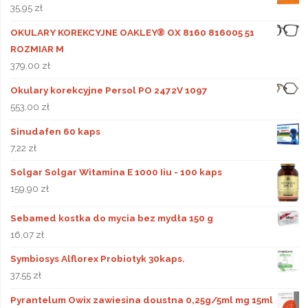
35,95
zł
OKULARY KOREKCYJNE OAKLEY® OX 8160 816005 51
ROZMIAR M
379,00
zł
Okulary korekcyjne Persol PO 2472V 1097
553,00
zł
Sinudafen 60 kaps
7,22
zł
Solgar Solgar Witamina E 1000 Iiu - 100 kaps
159,90
zł
Sebamed kostka do mycia bez mydła 150 g
16,07
zł
Symbiosys Alflorex Probiotyk 30kaps.
37,55
zł
Pyrantelum Owix zawiesina doustna 0,25g/5ml mg 15ml