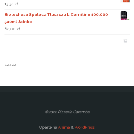
13,32
zł
Biotechusa Spalacz Tłuszczu L Carnitine 100.000
500ml Jabłko
82,00
zł
zzzzz
©2022 Pizzeria Caramba
Oparte na
Anima
&
WordPress.