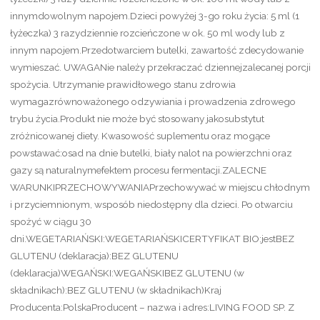
innymdowolnym napojem.Dzieci powyżej 3-go roku życia: 5 ml (1
łyżeczka) 3 razydziennie rozcieńczone w ok. 50 ml wody lub z
innym napojem.Przedotwarciem butelki, zawartość zdecydowanie
wymieszać. UWAGANie należy przekraczać dziennejzalecanej porcji
spożycia. Utrzymanie prawidłowego stanu zdrowia
wymagazrównoważonego odzywiania i prowadzenia zdrowego
trybu życia.Produkt nie może być stosowany jakosubstytut
zróżnicowanej diety. Kwasowość suplementu oraz mogące
powstawać:osad na dnie butelki, biały nalot na powierzchni oraz
gazy są naturalnymefektem procesu fermentacji.ZALECNE
WARUNKIPRZECHOWYWANIAPrzechowywać w miejscu chłodnym
i przyciemnionym, wsposób niedostępny dla dzieci. Po otwarciu
spożyć w ciągu 30
dni.WEGETARIAŃSKI:WEGETARIAŃSKICERTYFIKAT BIO:jestBEZ
GLUTENU (deklaracja):BEZ GLUTENU
(deklaracja)WEGAŃSKI:WEGAŃSKIBEZ GLUTENU (w
składnikach):BEZ GLUTENU (w składnikach)Kraj
Producenta:PolskaProducent – nazwa i adres:LIVING FOOD SP. Z