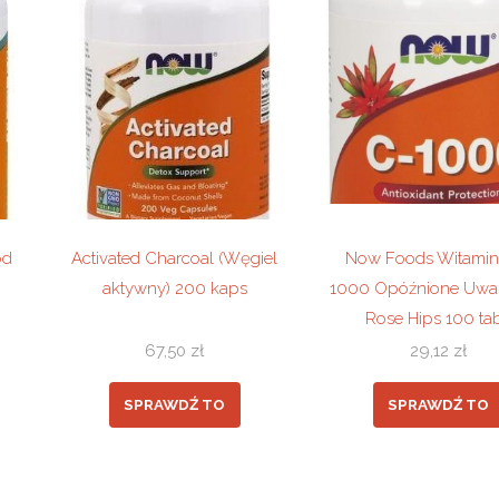
od
Activated Charcoal (Węgiel
Now Foods Witamin
aktywny) 200 kaps
1000 Opóźnione Uwal
Rose Hips 100 tab
67,50
zł
29,12
zł
SPRAWDŹ TO
SPRAWDŹ TO