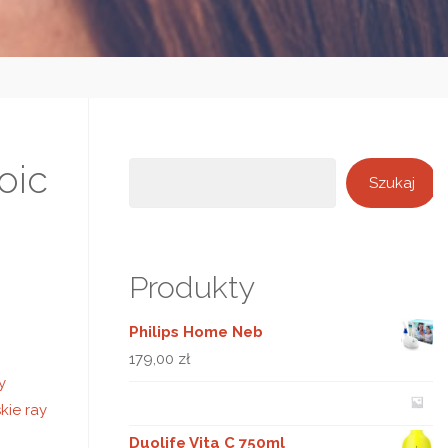
oic
Szukaj
Szukaj
Produkty
Philips Home Neb
179,00
zł
y
kie ray
Duolife Vita C 750ml