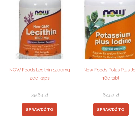
NOW Foods Lecithin 1200mg
Now Foods Potas Plus J
200 kaps
180 tabl
39,63
zł
62,50
zł
SPRAWDŹ TO
SPRAWDŹ TO