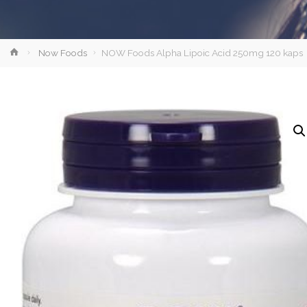
Strona
Now Foods
NOW Foods Alpha Lipoic Acid 250mg 120 kaps
główna