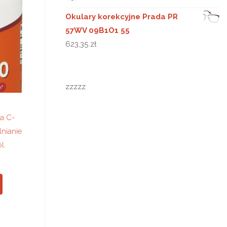
Okulary korekcyjne Prada PR
57WV 09B1O1 55
623,35
zł
zzzzz
a C-
nianie
l.