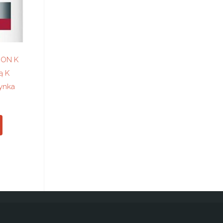
NON K
ą K
zynka