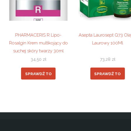
PHARMACERIS R Lipo-
Asepta Laurosept Q73 Ole
Rosalgin Krem multikojący do
Laurowy 100Ml
suchej skóry twarzy 30ml
34,50
zł
73,28
zł
SPRAWDŹ TO
SPRAWDŹ TO