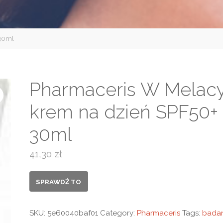
 30ml
Pharmaceris W Melac
krem na dzień SPF50+
30ml
41,30
zł
SPRAWDŹ TO
SKU:
5e60040baf01
Category:
Pharmaceris
Tags:
badan