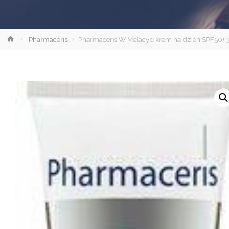
Strona
Pharmaceris
Pharmaceris W Melacyd krem na dzień SPF50+
główna