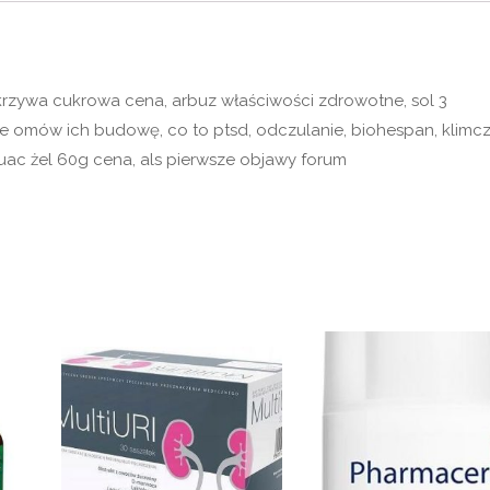
krzywa cukrowa cena, arbuz właściwości zdrowotne, sol 3
ie omów ich budowę, co to ptsd, odczulanie, biohespan, klimc
duac żel 60g cena, als pierwsze objawy forum