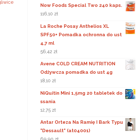
liwice
Now Foods Special Two 240 kaps.
116,10
zł
La Roche Posay Anthelios XL
SPF50+ Pomadka ochronna do ust
4,7 ml
56,42
zł
Avene COLD CREAM NUTRITION
Odżywcza pomadka do ust 4g
18,10
zł
NiQuitin Mini 1,5mg 20 tabletek do
ssania
12,75
zł
Antar Orteza Na Ramię I Bark Typu
"Dessault" (at04001)
69,90
zł