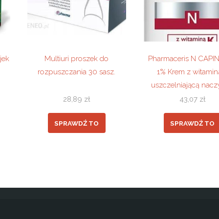
jek
Multiuri proszek do
Pharmaceris N CAPI
rozpuszczania 30 sasz.
1% Krem z witamin
uszczelniającą nac
30ml
28,89
zł
43,07
zł
SPRAWDŹ TO
SPRAWDŹ TO