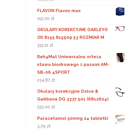
FLAVON Flavon max
152,00
zł
OKULARY KOREKCYJNE OAKLEY®
OX 8155 815509 53 ROZMIAR M
351,21
zł
Reh4Mat Uniwersalna orteza
stawu biodrowego z pasami AM-
SB-06 4SPORT
234,87
zł
Okulary korekcyjne Dolce &
Gabbana DG 3337 501 (6812624)
532,00
zł
Paracetamol 500mg 24 tabletki
3,79
zł