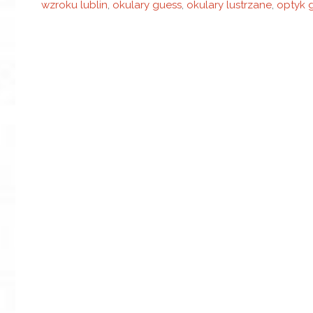
wzroku lublin
,
okulary guess
,
okulary lustrzane
,
optyk g