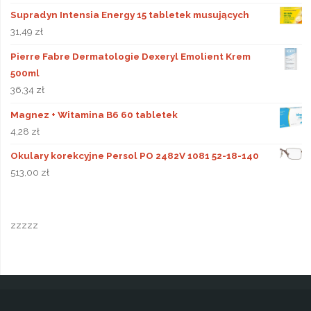
Supradyn Intensia Energy 15 tabletek musujących
31,49
zł
Pierre Fabre Dermatologie Dexeryl Emolient Krem
500ml
36,34
zł
Magnez + Witamina B6 60 tabletek
4,28
zł
Okulary korekcyjne Persol PO 2482V 1081 52-18-140
513,00
zł
zzzzz