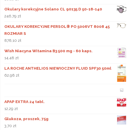
Okulary korekcyjne Solano CL 90135 D 50-18-140
246,79
zł
OKULARY KOREKCYJNE PERSOL® PO 5006VT 8008 45
ROZMIAR S
878,10
zł
Wish Niacyna Witamina B3 500 mg - 60 kaps.
14,48
zł
LA ROCHE ANTHELIOS NIEWIOCZNY FLUID SPF30 50ml
62,98
zł
APAP EXTRA 24 tabl.
12,29
zł
Glukoza, proszek, 75g
3,70
zł