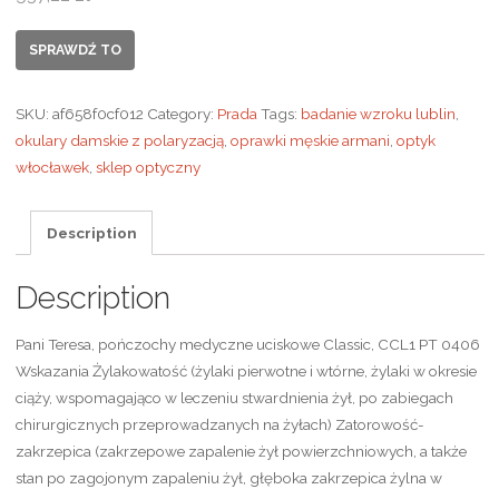
SPRAWDŹ TO
SKU:
af658f0cf012
Category:
Prada
Tags:
badanie wzroku lublin
,
okulary damskie z polaryzacją
,
oprawki męskie armani
,
optyk
włocławek
,
sklep optyczny
Description
Description
Pani Teresa, pończochy medyczne uciskowe Classic, CCL1 PT 0406
Wskazania Żylakowatość (żylaki pierwotne i wtórne, żylaki w okresie
ciąży, wspomagająco w leczeniu stwardnienia żył, po zabiegach
chirurgicznych przeprowadzanych na żyłach) Zatorowość-
zakrzepica (zakrzepowe zapalenie żył powierzchniowych, a także
stan po zagojonym zapaleniu żył, głęboka zakrzepica żylna w