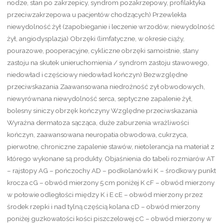
nodze, stan po zakrzepicy, syndrom pozakrzepowy, profilaktyka
przeciwzakrzepowa u pacjentów chodzących) Przewlekła
niewydolność żył (zapobieganie i leczenie wrzodów, niewydolność
żył, angiodysplazja) Obrzęki (limfatyczne, w okresie ciąży,
pourazowe, pooperacyjne, cykliczne obrzęki samoistnie, stany
zastoju na skutek unieruchomienia / syndrom zastoju stawowego,
niedowład i częściowy niedowład kończyn) Bezwzględne
przeciwskazania Zaawansowana niedrożność zył obwodowych,
niewyrównana niewydolność serca, septyczne zapalenie żył,
bolesny siniczy obrzęk kończyny Względne przeciwskazania
Wyraźna dermatoza sącząca, duże zaburzenia wrażliwości
kończyn, zaawansowana neuropatia obwodowa, cukrzyca,
pierwotne, chroniczne zapalenie stawów, nietolerancja na materiał z
którego wykonane są produkty. Objaśnienia do tabeli rozmiarów AT
– rajstopy AG – pończochy AD – podkolanówki K – środkowy punkt
krocza cG – obwód mierzony 5 cm poniżej K cF – obwód mierzony
w połowie odległości między K i E cE – obwód mierzony przez
środek rzepki i nad tylną częścią kolana cD – obwód mierzony
poniżej guzkowatości kości piszczelowej cC – obwód mierzony w