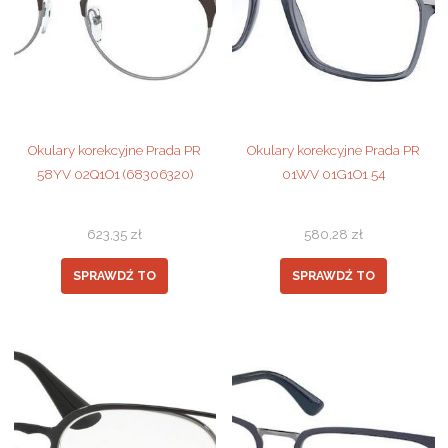
Okulary korekcyjne Prada PR
Okulary korekcyjne Prada PR
58YV 02Q1O1 (68306320)
01WV 01G1O1 54
623,35
zł
580,28
zł
SPRAWDŹ TO
SPRAWDŹ TO