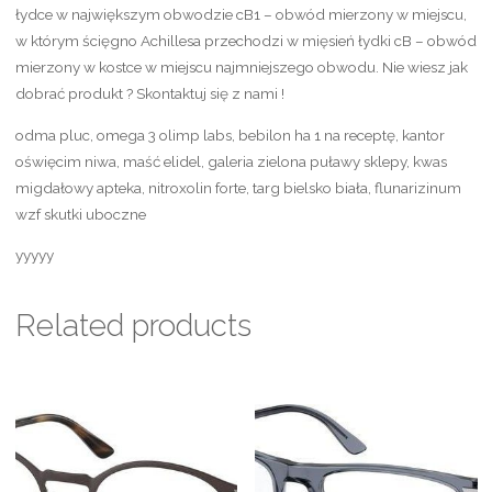
łydce w największym obwodzie cB1 – obwód mierzony w miejscu,
w którym ścięgno Achillesa przechodzi w mięsień łydki cB – obwód
mierzony w kostce w miejscu najmniejszego obwodu. Nie wiesz jak
dobrać produkt ? Skontaktuj się z nami !
odma pluc, omega 3 olimp labs, bebilon ha 1 na receptę, kantor
oświęcim niwa, maść elidel, galeria zielona puławy sklepy, kwas
migdałowy apteka, nitroxolin forte, targ bielsko biała, flunarizinum
wzf skutki uboczne
yyyyy
Related products