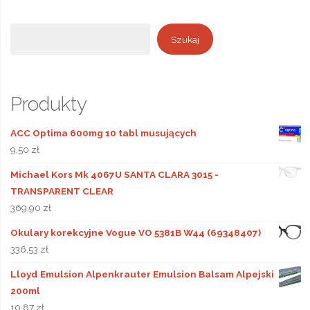
Szukaj
Szukaj
Produkty
ACC Optima 600mg 10 tabl musujących
9,50
zł
Michael Kors Mk 4067U SANTA CLARA 3015 -
TRANSPARENT CLEAR
369,90
zł
Okulary korekcyjne Vogue VO 5381B W44 (69348407)
336,53
zł
Lloyd Emulsion Alpenkrauter Emulsion Balsam Alpejski
200ml
10,87
zł