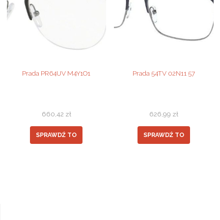
Prada PR64UV M4Y1O1
Prada 54TV 02N11 57
660,42
zł
626,99
zł
SPRAWDŹ TO
SPRAWDŹ TO