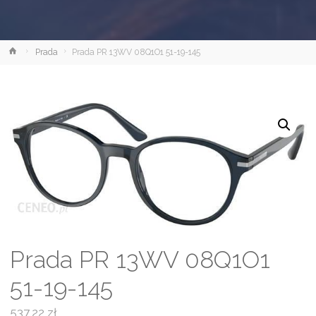
Strona
Prada
Prada PR 13WV 08Q1O1 51-19-145
główna
Prada PR 13WV 08Q1O1
51-19-145
537,22
zł