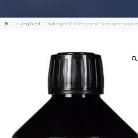
Strona
Living Food
Probiosport EKO Koncentrat napoju probiotyc
główna