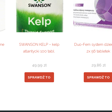
jne
SWANSON KELP – kelp
Duo-Fem system dzień
atlantycki 100 tabl.
2x 56 tabletek
49,99
zł
29,86
zł
SPRAWDŹ TO
SPRAWDŹ TO