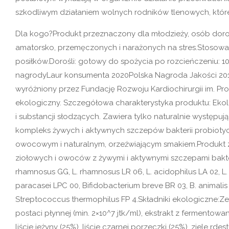
szkodliwym działaniem wolnych rodników tlenowych, które
Dla kogo?Produkt przeznaczony dla młodzieży, osób doro
amatorsko, przemęczonych i narażonych na stres.Stosowa
posiłków.Dorośli: gotowy do spożycia po rozcieńczeniu: 10
nagrodyLaur konsumenta 2020Polska Nagroda Jakości 2019
wyróżniony przez Fundację Rozwoju Kardiochirurgii im. Pro
ekologiczny. Szczegółowa charakterystyka produktu: Eko
i substancji słodzących. Zawiera tylko naturalnie występu
kompleks żywych i aktywnych szczepów bakterii probiotyc
owocowym i naturalnym, orzeźwiającym smakiem.Produkt 
ziołowych i owoców z żywymi i aktywnymi szczepami bakteri
rhamnosus GG, L. rhamnosus LR 06, L. acidophilus LA 02, L. c
paracasei LPC 00, Bifidobacterium breve BR 03, B. animalis s
Streptococcus thermophilus FP 4.Składniki ekologiczne:Z
postaci płynnej (min. 2×10^7 jtk/ml), ekstrakt z fermentowa
liście jeżyny (25%), liście czarnej porzeczki (25%), ziele rdest