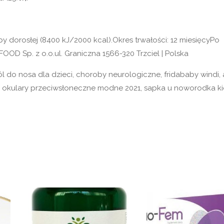
y dorosłej (8400 kJ/2000 kcal).Okres trwałości: 12 miesięcyPo
FOOD Sp. z o.o.ul. Graniczna 1566-320 Trzciel | Polska
ól do nosa dla dzieci, choroby neurologiczne, fridababy windi, 
ć, okulary przeciwsłoneczne modne 2021, sapka u noworodka k