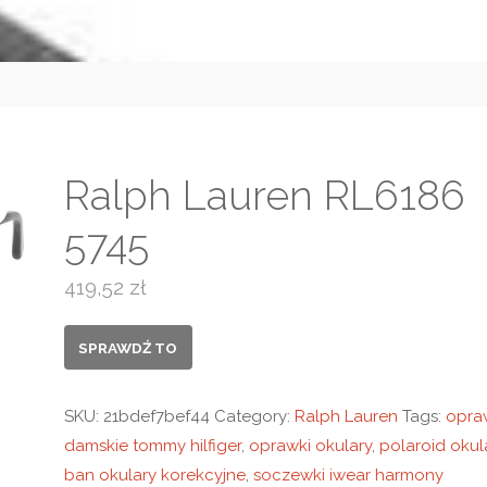
Ralph Lauren RL6186
5745
419,52
zł
SPRAWDŹ TO
SKU:
21bdef7bef44
Category:
Ralph Lauren
Tags:
opra
damskie tommy hilfiger
,
oprawki okulary
,
polaroid okul
ban okulary korekcyjne
,
soczewki iwear harmony