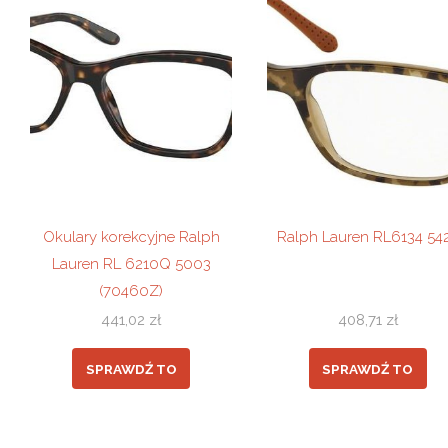
Okulary korekcyjne Ralph
Ralph Lauren RL6134 54
Lauren RL 6210Q 5003
(70460Z)
441,02
zł
408,71
zł
SPRAWDŹ TO
SPRAWDŹ TO