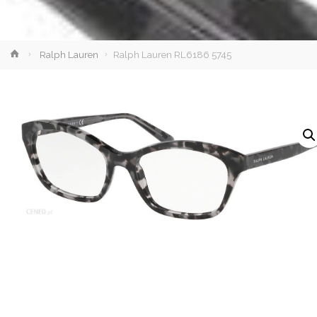
Strona
Ralph Lauren
Ralph Lauren RL6186 5745
główna