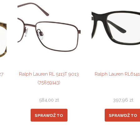
27
Ralph Lauren RL 5113T 9013
Ralph Lauren RL6141
(75859143)
584,00
zł
397,96
zł
SPRAWDŹ TO
SPRAWDŹ TO