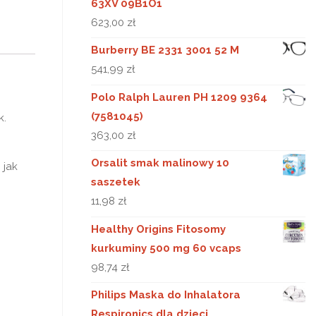
63XV 09B1O1
623,00
zł
Burberry BE 2331 3001 52 M
541,99
zł
Polo Ralph Lauren PH 1209 9364
(7581045)
k.
363,00
zł
Orsalit smak malinowy 10
 jak
saszetek
11,98
zł
Healthy Origins Fitosomy
kurkuminy 500 mg 60 vcaps
98,74
zł
Philips Maska do Inhalatora
Respironics dla dzieci