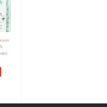
hroom
0%
kaps