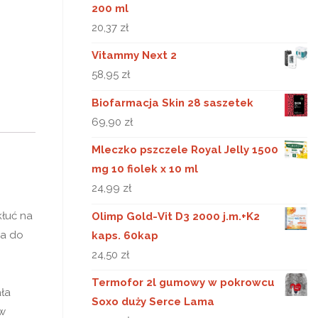
200 ml
20,37
zł
Vitammy Next 2
58,95
zł
Biofarmacja Skin 28 saszetek
69,90
zł
Mleczko pszczele Royal Jelly 1500
mg 10 fiolek x 10 ml
24,99
zł
kłuć na
Olimp Gold-Vit D3 2000 j.m.+K2
ia do
kaps. 60kap
24,50
zł
Termofor 2l gumowy w pokrowcu
ła
Soxo duży Serce Lama
 w