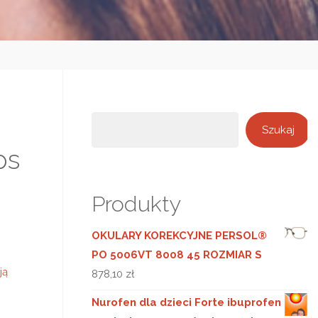
Szukaj
Szukaj
ps
Produkty
OKULARY KOREKCYJNE PERSOL®
PO 5006VT 8008 45 ROZMIAR S
ją
878,10
zł
Nurofen dla dzieci Forte ibuprofen