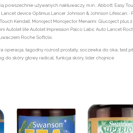
cią powszechnie używanych nakłuwaczy, m.in.: Abbott: Easy To
BD: Lancet device Optimus Lancer Johnson & Johnson Lifescan: · 
e Touch Kendall: Monoject Monojector Menarini: Glucoject plus 2
i Autolet lite Autolet Impression Palco Labs: Auto Lancet Roch
kłuwaczem Roche Softclix.
kra operacja, łagodny rozrost prostaty, soczewka do oka, test p
 do skóry głowy radical, funkcja skóry, lider chojnice