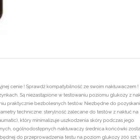
yjnej cenie ! Sprawdź kompatybilność ze swoim nakłuwaczem !
zynkach. Są niezastąpione w testowaniu poziomu glukozy z na
niu praktycznie bezbolesnych testów. Niezbędne do pozyskan
arametry techniczne: sterylność zalecane do testów z nakłuć na
umatic), który minimalizuje uszkodzenia skóry podczas jego
nych, ogólnodostępnych nakłuwaczy średnica końcówki zosta
zbędnej do przeprowadzenia testu na poziom glukozy 200 szt.