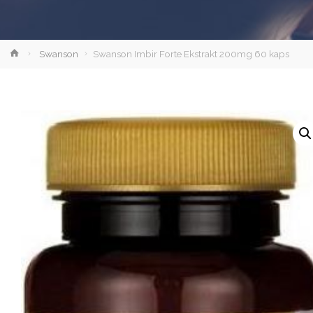
Strona
Swanson
Swanson Imbir Forte Ekstrakt 200mg 60 kaps
główna