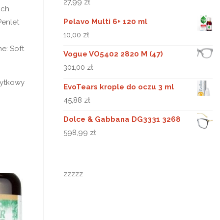
27,99
zł
uch
Pelavo Multi 6+ 120 ml
Penlet
10,00
zł
e: Soft
Vogue VO5402 2820 M (47)
301,00
zł
łytkowy
EvoTears krople do oczu 3 ml
45,88
zł
Dolce & Gabbana DG3331 3268
598,99
zł
zzzzz