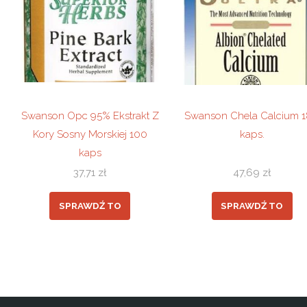
Swanson Opc 95% Ekstrakt Z
Swanson Chela Calcium 
Kory Sosny Morskiej 100
kaps.
kaps
37,71
zł
47,69
zł
SPRAWDŹ TO
SPRAWDŹ TO