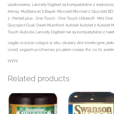
opakowaniu. Lancety Digitest są kompatybilne z większoś
Arkray: Multilancet S Bayer: Microlet Microlet 2 Glucolet 
2 · Penlet plus · One Touch · One Touch Ultrasoft · Mini On
Glucoject Dual Owen Mumford: Autolet Autolet 2 Autolet Min
Touch Autoclix Lancety Digitest nie są kompatybilne z na
ciągłe uczucie czegoś w oku, okulary dior korekcyjne, jas
covid, orgazm pochwowy po jakim czasie, thc co to, peeling
yyyyy
Related products