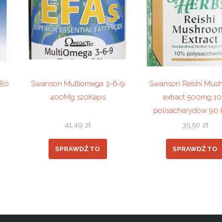
180
Swanson Multiomega 3-6-9
Swanson Reishi Mus
400Mg 120Kaps
extract 500mg 1
polisacharydów 90 
41,49
zł
35,50
zł
SPRAWDŹ TO
SPRAWDŹ TO