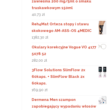
zawiesina 200 mg/5ml o smaku
truskawkowym 150ml
40,73
zł
Reh4Mat Orteza stopy i stawu
skokowego AM-ASS-OS 4MEDIC
1382,30
zł
Okulary korekcyjne Vogue VO 4177
5078 52
282,00
zł
3Flow Solutions SlimFlow 2x
60kaps. + SlimFlow Black 2x
60kaps.
169,90
zł
Dermena Men szampon
zapobiegający wypadaniu włosów