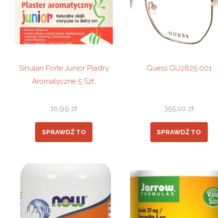
Sinulan Forte Junior Plastry
Guess GU2825 001
Aromatyczne 5 Szt.
10,99
zł
355,00
zł
SPRAWDŹ TO
SPRAWDŹ TO