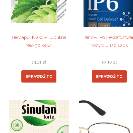
Herbapol Kraków Lupulina
Jarrow IP6 Heksafosfora
Neo 30 kaps.
Inozytolu 120 kaps.
14,21
zł
53,10
zł
SPRAWDŹ TO
SPRAWDŹ TO