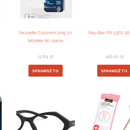
Nicorette Coolmint 2mg 20
Ray-Ban RX 5362 58
tabletek do ssania
12,84
zł
416,00
zł
SPRAWDŹ TO
SPRAWDŹ TO