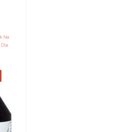
k Na
 Dla