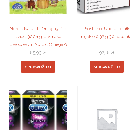
Nordic Naturals Omega3 Dla
Prostamol Uno kapsułk
Dzieci 300mg O Smaku
miękkie 0,32 g 90 kapsuł
Owocowym Nordic Omega-3
Fishies 36 szt
65,99
zł
92,16
zł
SPRAWDŹ TO
SPRAWDŹ TO