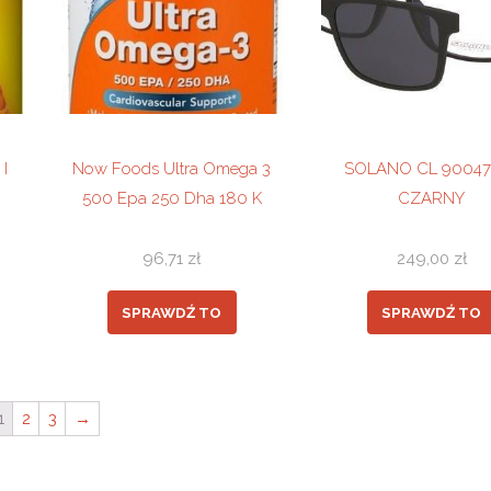
I
Now Foods Ultra Omega 3
SOLANO CL 90047
500 Epa 250 Dha 180 K
CZARNY
96,71
zł
249,00
zł
SPRAWDŹ TO
SPRAWDŹ TO
1
2
3
→