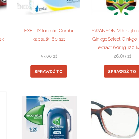
i
EXELTIS Inofolic Combi
SWANSON Miłorząb ek
ek
kapsułki 60 szt
GinkgoSelect Ginkgo 
extract 60mg 120 
57,00
zł
26,89
zł
SPRAWDŹ TO
SPRAWDŹ TO