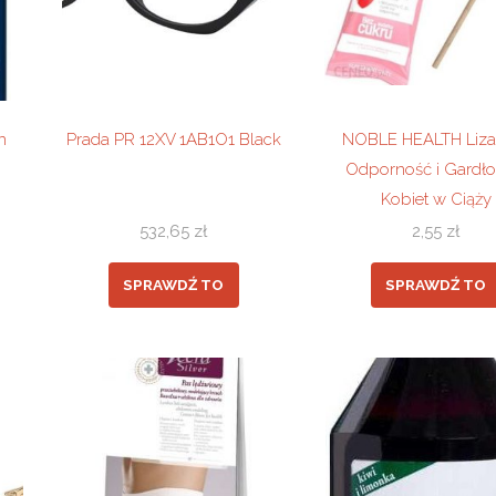
n
Prada PR 12XV 1AB1O1 Black
NOBLE HEALTH Liza
Odporność i Gardło
Kobiet w Ciąży
532,65
zł
2,55
zł
SPRAWDŹ TO
SPRAWDŹ TO