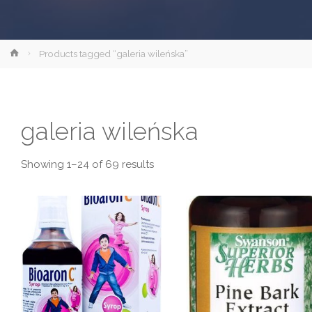
Strona
Products tagged “galeria wileńska”
główna
galeria wileńska
Showing 1–24 of 69 results