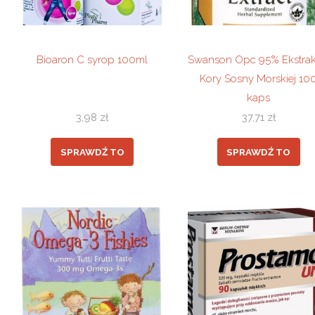
Bioaron C syrop 100ml
Swanson Opc 95% Ekstrak
Kory Sosny Morskiej 10
kaps
3,98
zł
37,71
zł
SPRAWDŹ TO
SPRAWDŹ TO