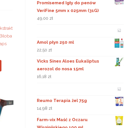
Promisemed Igły do penów
VeriFine 5mm x 025mm (31G)
49,00
zł
strakt
Biloba
Amol płyn 250 ml
kaps
22,50
zł
Vicks Sinex Aloes Eukaliptus
aerozol do nosa 15ml
16,18
zł
Reumo Terapia żel 75g
14,98
zł
Farm-vix Maść z Oczaru
Wirginijskiego 100 ml