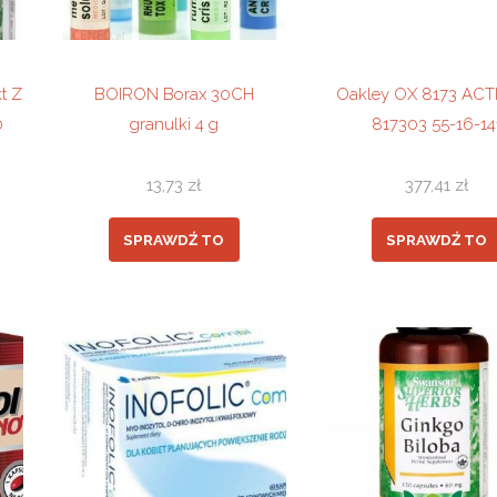
t Z
BOIRON Borax 30CH
Oakley OX 8173 ACT
0
granulki 4 g
817303 55-16-14
13,73
zł
377,41
zł
SPRAWDŹ TO
SPRAWDŹ TO