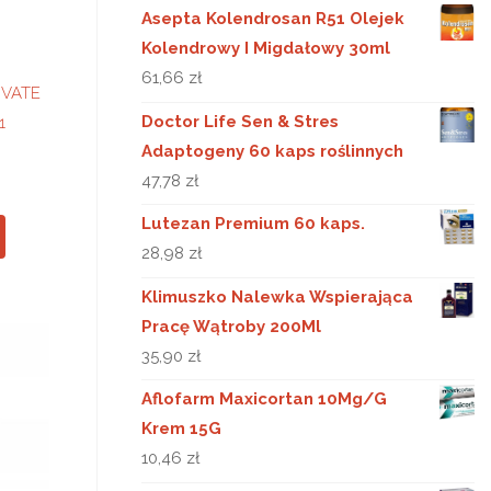
Asepta Kolendrosan R51 Olejek
Kolendrowy I Migdałowy 30ml
61,66
zł
IVATE
Doctor Life Sen & Stres
1
Adaptogeny 60 kaps roślinnych
47,78
zł
Lutezan Premium 60 kaps.
28,98
zł
Klimuszko Nalewka Wspierająca
Pracę Wątroby 200Ml
35,90
zł
Aflofarm Maxicortan 10Mg/G
Krem 15G
10,46
zł