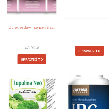
Durex zestaw Intense 48 szt.
113,99
zł
SPRAWDŹ TO
SPRAWDŹ TO