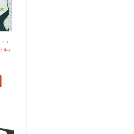
 dla
monka