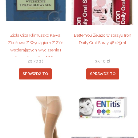
Zioła Ojca Klimuszko Kawa
BetterYou Żelazo w sprayu Iron
Zbożowa Z Wyciągiem Z Ziół
Daily Oral Spray 48x25ml
Wspierających Wyciszenie I
Prawidłowy Sen 200g
29,70
zł
35,48
zł
SPRAWDŹ TO
SPRAWDŹ TO