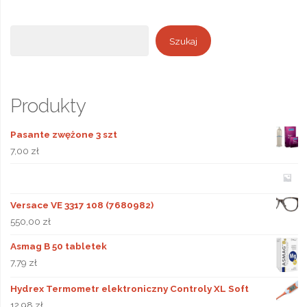
Szukaj
Szukaj
Produkty
Pasante zwężone 3 szt
7,00
zł
Versace VE 3317 108 (7680982)
550,00
zł
Asmag B 50 tabletek
7,79
zł
Hydrex Termometr elektroniczny Controly XL Soft
12,98
zł