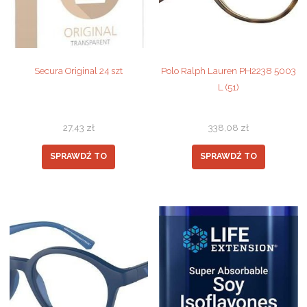
Secura Original 24 szt
Polo Ralph Lauren PH2238 5003
L (51)
27,43
zł
338,08
zł
SPRAWDŹ TO
SPRAWDŹ TO