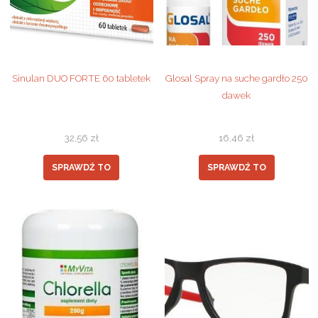
Sinulan DUO FORTE 60 tabletek
Glosal Spray na suche gardło 250
dawek
32,56
zł
16,46
zł
SPRAWDŹ TO
SPRAWDŹ TO