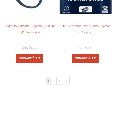
Emporio Armani EA3202 5088 M
Life Extension Izoflawony Sojowe
(45) Niebieskie
60kaps.
235,64
zł
95,71
zł
SPRAWDŹ TO
SPRAWDŹ TO
1
2
3
→