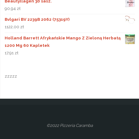
Beautyllagen 30 sasz.
90,94
zł
Bvlgari BV 2239B 2062 (75319Y)
1122,00
zł
Holland Barrett Afrykańskie Mango Z Zieloną Herbatą
1200 Mg 60 Kapletek
17,91
zł
zzzzz
©2022 Pizzeria Caramba