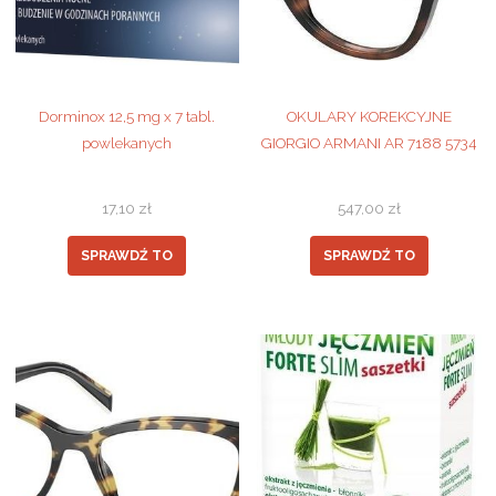
Dorminox 12,5 mg x 7 tabl.
OKULARY KOREKCYJNE
powlekanych
GIORGIO ARMANI AR 7188 5734
17,10
zł
547,00
zł
SPRAWDŹ TO
SPRAWDŹ TO