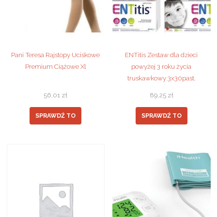
Pani Teresa Rajstopy Uciskowe
ENTitis Zestaw dla dzieci
Premium Ciążowe Xl
powyżej 3 roku życia
truskawkowy 3x30past.
56,01
zł
89,25
zł
SPRAWDŹ TO
SPRAWDŹ TO