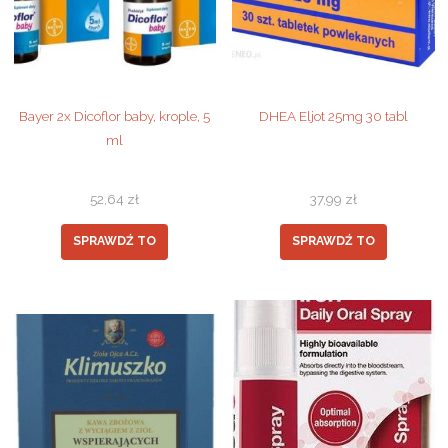
Bayer 2x Dicoflor baby, krople, 5
DHEA Eljot 25mg 30 tabl
ml
52,64
zł
37,99
zł
SPRAWDŹ TO
SPRAWDŹ TO