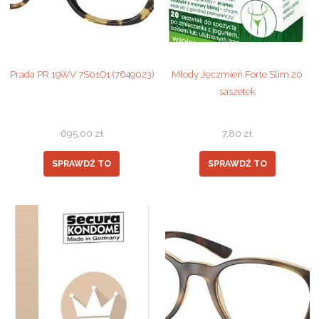
Prada PR 19WV 7S01O1 (7649023)
Młody Jęczmień Forte Slim 20
saszetek
695,00
zł
7,80
zł
SPRAWDŹ TO
SPRAWDŹ TO