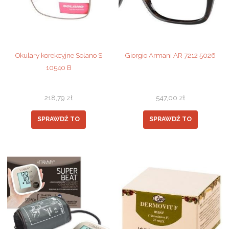
Okulary korekcyjne Solano S
Giorgio Armani AR 7212 5026
10540 B
218,79
zł
547,00
zł
SPRAWDŹ TO
SPRAWDŹ TO