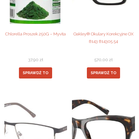
Chlorella Proszek 250G – Myvita
Oakley® Okulary Korekcyjne OX
8143 814305 54
37,90
zł
570,00
zł
SPRAWDŹ TO
SPRAWDŹ TO