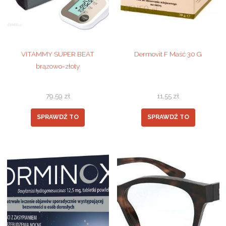
VITAMMY SUPER BEAT
Dermovit F Maść 30 G
brązowo-złoty
79,59
zł
11,55
zł
SPRAWDŹ TO
SPRAWDŹ TO