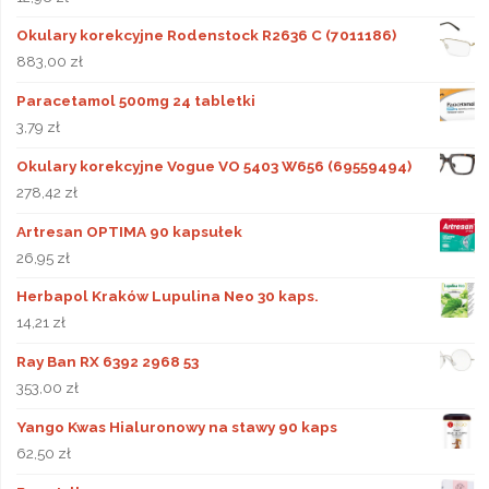
Okulary korekcyjne Rodenstock R2636 C (7011186)
883,00
zł
Paracetamol 500mg 24 tabletki
3,79
zł
Okulary korekcyjne Vogue VO 5403 W656 (69559494)
278,42
zł
Artresan OPTIMA 90 kapsułek
26,95
zł
Herbapol Kraków Lupulina Neo 30 kaps.
14,21
zł
Ray Ban RX 6392 2968 53
353,00
zł
Yango Kwas Hialuronowy na stawy 90 kaps
62,50
zł