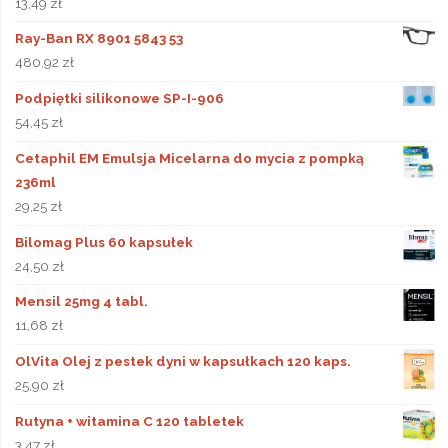
13,49
zł
Ray-Ban RX 8901 5843 53
480,92
zł
Podpiętki silikonowe SP-I-906
54,45
zł
Cetaphil EM Emulsja Micelarna do mycia z pompką
236ml
29,25
zł
Bilomag Plus 60 kapsułek
24,50
zł
Mensil 25mg 4 tabl.
11,68
zł
OlVita Olej z pestek dyni w kapsułkach 120 kaps.
25,90
zł
Rutyna + witamina C 120 tabletek
3,47
zł