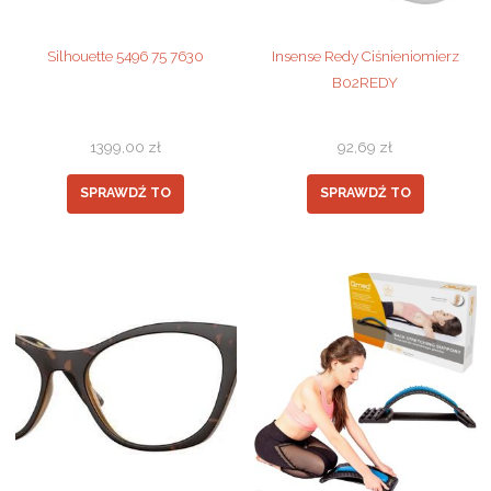
Silhouette 5496 75 7630
Insense Redy Ciśnieniomierz
B02REDY
1399,00
zł
92,69
zł
SPRAWDŹ TO
SPRAWDŹ TO