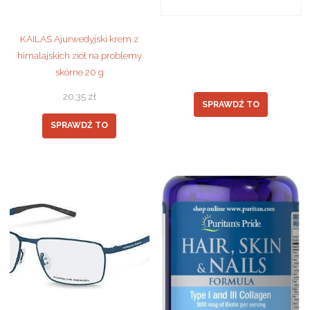
KAILAS Ajurwedyjski krem z
himalajskich ziół na problemy
skórne 20 g
20,35
zł
SPRAWDŹ TO
SPRAWDŹ TO