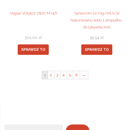
Vogue VO5402 2820 M (47)
Synocrom 10 mg/ml (1 %)
hialuronianu sodu 1 ampułko-
strzykawka 2ml
301,00
zł
39,54
zł
SPRAWDŹ TO
SPRAWDŹ TO
1
2
3
4
5
6
→
Szukaj