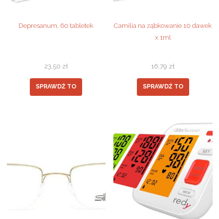
Depresanum, 60 tabletek
Camilia na ząbkowanie 10 dawek
x 1ml
23,50
zł
16,79
zł
SPRAWDŹ TO
SPRAWDŹ TO