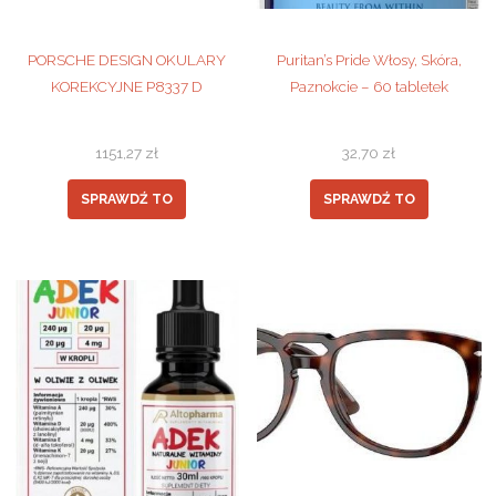
PORSCHE DESIGN OKULARY
Puritan’s Pride Włosy, Skóra,
KOREKCYJNE P8337 D
Paznokcie – 60 tabletek
1151,27
zł
32,70
zł
SPRAWDŹ TO
SPRAWDŹ TO