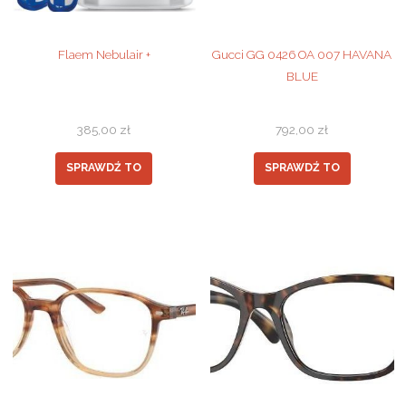
Flaem Nebulair +
Gucci GG 0426 OA 007 HAVANA
BLUE
385,00
zł
792,00
zł
SPRAWDŹ TO
SPRAWDŹ TO