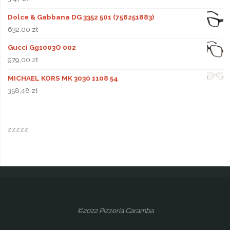
Dolce & Gabbana DG 3352 501 (756251883)
632,00
zł
Gucci Gg1003O 002
979,00
zł
MICHAEL KORS MK 3030 1108 54
358,48
zł
zzzzz
©2022 Pizzeria Caramba