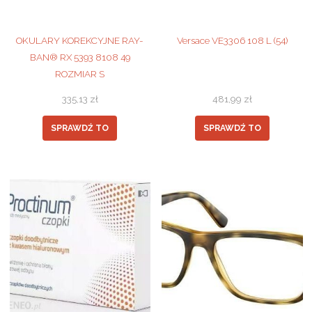
OKULARY KOREKCYJNE RAY-
Versace VE3306 108 L (54)
BAN® RX 5393 8108 49
ROZMIAR S
335,13
zł
481,99
zł
SPRAWDŹ TO
SPRAWDŹ TO