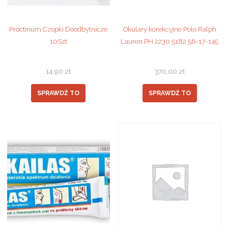
Proctinum Czopki Doodbytnicze
Okulary korekcyjne Polo Ralph
10Szt
Lauren PH 2230 5182 56-17-145
14,90
zł
370,00
zł
SPRAWDŹ TO
SPRAWDŹ TO