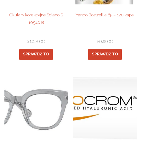
Okulary korekcyjne Solano S
Yango Boswellia 65 – 120 kaps.
10540 B
218,79
zł
59,99
zł
SPRAWDŹ TO
SPRAWDŹ TO