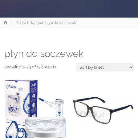
Strona
Products tagged “płyn do soczewek”
główna
płyn do soczewek
Showing 1–24 of 123 results