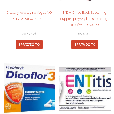
Okulary korekcyjne Vogue VO
MDH Qmed Back Stretching
5355 2386 49-16-135
Support przyrząd do stretchingu
pleców (PRPC035)
297,77
zł
69,00
zł
SPRAWDŹ TO
SPRAWDŹ TO