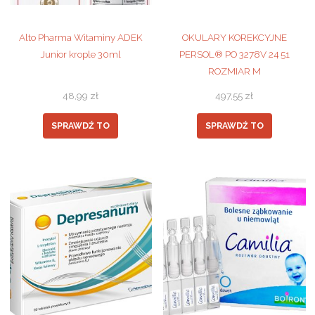
Alto Pharma Witaminy ADEK
OKULARY KOREKCYJNE
Junior krople 30ml
PERSOL® PO 3278V 24 51
ROZMIAR M
48,99
zł
497,55
zł
SPRAWDŹ TO
SPRAWDŹ TO