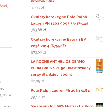
Proszek 80G
icial
,
32,99
zł
Okulary korekcyjne Polo Ralph
Lauren PH 1203 9003 53-17-145
363,88
zł
Okulary korekcyjne Bvlgari BV
2238 2014 (67552Z)
972,00
zł
LA ROCHE ANTHELIOS DERMO-
PEDIATRICS SPF 50+ niewidzialny
spray dla dzieci 200ml
62,09
zł
0
ość
Polo Ralph Lauren Ph 2083 5184
 jest w
397,21
zł
Swanson Opc 95% Ekstrakt Z Kory