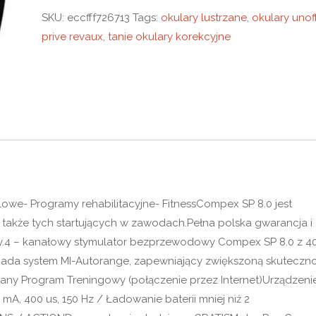
SKU:
eccfff726713
Tags:
okulary lustrzane
,
okulary unoff
prive revaux
,
tanie okulary korekcyjne
we- Programy rehabilitacyjne- FitnessCompex SP 8.0 jest
także tych startujących w zawodach.Pełna polska gwarancja i
iny.4 – kanałowy stymulator bezprzewodowy Compex SP 8.0 z 4
osiada system MI-Autorange, zapewniający zwiększoną skuteczn
wany Program Treningowy (połączenie przez Internet)Urządzenie
mA, 400 us, 150 Hz / Ładowanie baterii mniej niż 2