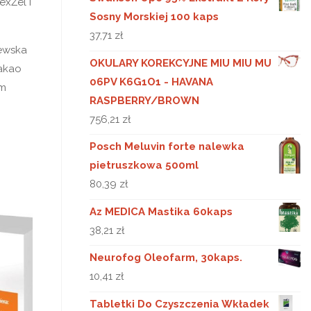
xŻel i
Sosny Morskiej 100 kaps
37,71
zł
zewska
OKULARY KOREKCYJNE MIU MIU MU
kakao
06PV K6G1O1 - HAVANA
um
RASPBERRY/BROWN
756,21
zł
Posch Meluvin forte nalewka
pietruszkowa 500ml
80,39
zł
Az MEDICA Mastika 60kaps
38,21
zł
Neurofog Oleofarm, 30kaps.
10,41
zł
Tabletki Do Czyszczenia Wkładek