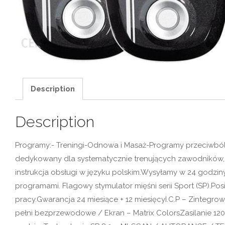
Description
Description
Programy:- Treningi-Odnowa i Masaż-Programy przeciwbólo
dedykowany dla systematycznie trenujących zawodników, 
instrukcja obsługi w języku polskim.Wysyłamy w 24 godz
programami. Flagowy stymulator mięśni serii Sport (SP).P
pracy.Gwarancja 24 miesiące + 12 miesięcyI.C.P – Zintegro
pełni bezprzewodowe / Ekran – Matrix ColorsZasilanie 120 