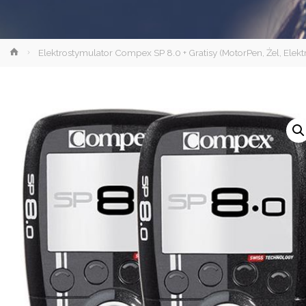
Strona
Elektrostymulator Compex SP 8.0 + Gratisy (MotorPen, Żel, Elekt
główna