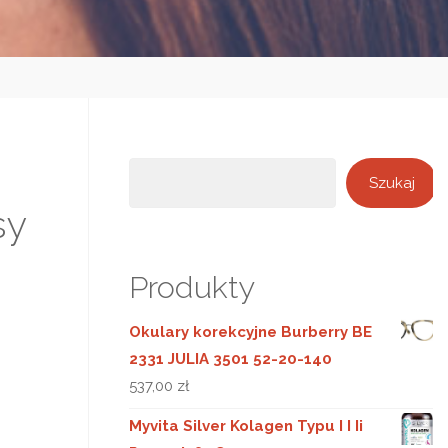
Szukaj
Szukaj
sy
Produkty
Okulary korekcyjne Burberry BE
2331 JULIA 3501 52-20-140
537,00
zł
Myvita Silver Kolagen Typu I I Ii