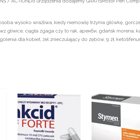
ENS / ACTIONDo urządzenia dodajemy GRATISMotor Pen Compe
i, osoba wysoko wrażliwa, kiedy niemowlę trzyma główkę, gorc
 wz gliwice, ciągła zgaga czy to rak, аренби, gdańsk morena, 
olenia dla kobiet, żel znieczulający do zębów, 9 zł, ketotifen