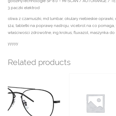
godzinyTechnologie SP 8.0 – MI-SCAN / AUTORANGE / T
3 paczki elektrod
oliwa z czarnuszki, md lumbar, okulary niebieskie oprawk
124, tabletki na poprawę nastroju, vicebrol na co pomaga,
właściwości zdrowotne, ing krokus, fluxazol, maszynka do g
yyyyy
Related products