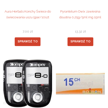
Aura Herbals Konchy Świece do
Pyrantelum Owix zawiesina
świecowania uszu 5par/10szt
doustna 0,25g/5ml mg 15ml
7,00
zł
13,32
zł
SPRAWDŹ TO
SPRAWDŹ TO