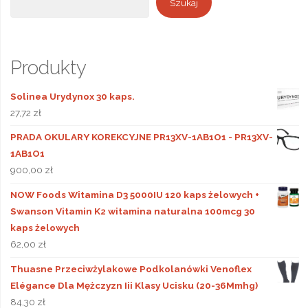
Szukaj
Produkty
Solinea Urydynox 30 kaps.
27,72
zł
PRADA OKULARY KOREKCYJNE PR13XV-1AB1O1 - PR13XV-
1AB1O1
900,00
zł
NOW Foods Witamina D3 5000IU 120 kaps żelowych +
Swanson Vitamin K2 witamina naturalna 100mcg 30
kaps żelowych
62,00
zł
Thuasne Przeciwżylakowe Podkolanówki Venoflex
Elégance Dla Mężczyzn Iii Klasy Ucisku (20-36Mmhg)
84,30
zł