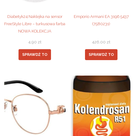
Diabetyk24 Naklejka na sensor
Emporio Armani EA 3196 5437
FreeStyle Libre – turkusowa farba
(7580231)
NOWA KOLEKCJA
4,90
zł
426,00
zł
SPRAWDŹ TO
SPRAWDŹ TO