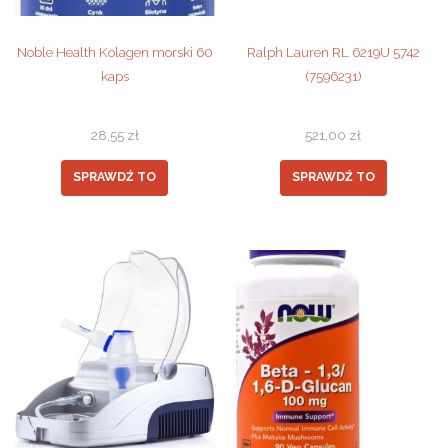
Noble Health Kolagen morski 60
Ralph Lauren RL 6219U 5742
kaps
(7596231)
28,55
zł
521,00
zł
SPRAWDŹ TO
SPRAWDŹ TO