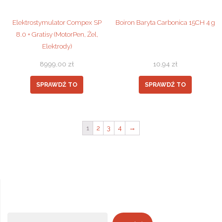
Elektrostymulator Compex SP
Boiron Baryta Carbonica 15CH 4 g
8.0 + Gratisy (MotorPen, Żel,
Elektrody)
8999,00
zł
10,94
zł
SPRAWDŹ TO
SPRAWDŹ TO
1
2
3
4
→
Szukaj