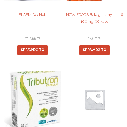
FLAEM DocNeb
NOW FOODS Beta glukany 1,3 1,6
100mg, 90 kaps
218,55
zł
45,90
zł
SPRAWDŹ TO
SPRAWDŹ TO