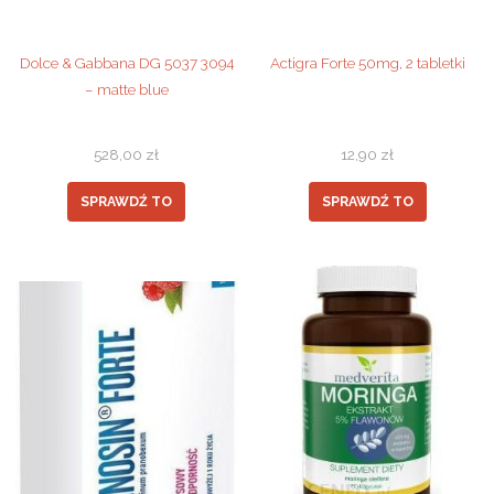
Dolce & Gabbana DG 5037 3094
Actigra Forte 50mg, 2 tabletki
– matte blue
528,00
zł
12,90
zł
SPRAWDŹ TO
SPRAWDŹ TO