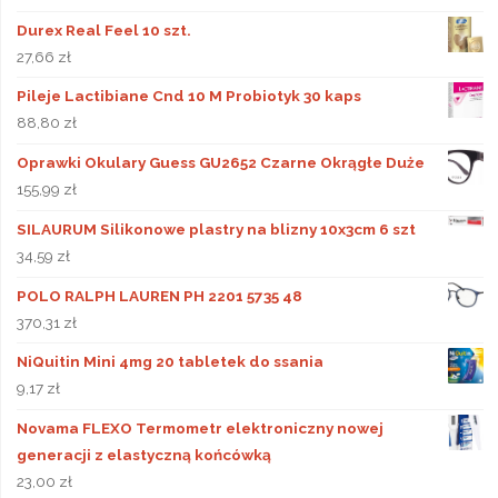
Durex Real Feel 10 szt.
27,66
zł
Pileje Lactibiane Cnd 10 M Probiotyk 30 kaps
88,80
zł
Oprawki Okulary Guess GU2652 Czarne Okrągłe Duże
155,99
zł
SILAURUM Silikonowe plastry na blizny 10x3cm 6 szt
34,59
zł
POLO RALPH LAUREN PH 2201 5735 48
370,31
zł
NiQuitin Mini 4mg 20 tabletek do ssania
9,17
zł
Novama FLEXO Termometr elektroniczny nowej
generacji z elastyczną końcówką
23,00
zł