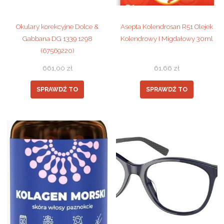
Okulary korekcyjne Dolce &
Asepta Kolendrosan R51 Olejek
Gabbana DG 1339 1298
Kolendrowy I Migdałowy 30ml
(67569220)
661,00
zł
61,66
zł
SPRAWDŹ TO
SPRAWDŹ TO