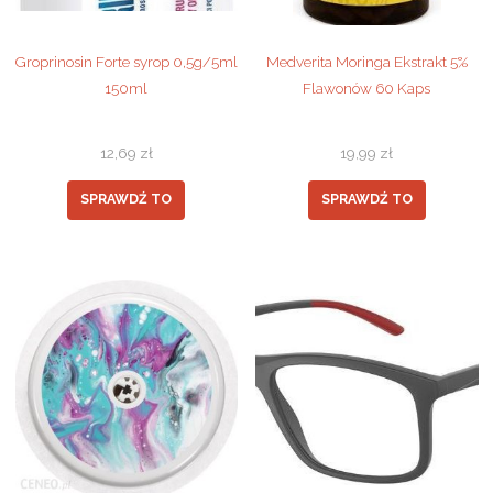
Groprinosin Forte syrop 0,5g/5ml
Medverita Moringa Ekstrakt 5%
150ml
Flawonów 60 Kaps
12,69
zł
19,99
zł
SPRAWDŹ TO
SPRAWDŹ TO