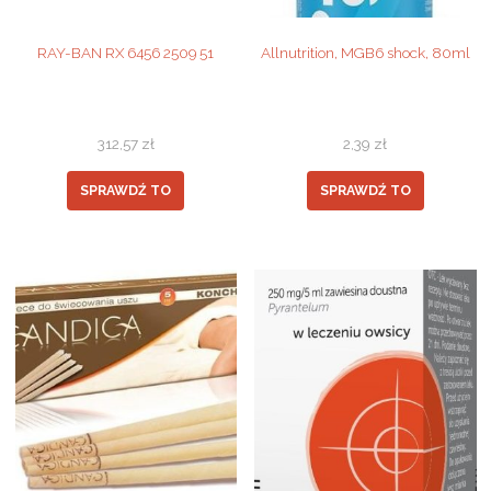
RAY-BAN RX 6456 2509 51
Allnutrition, MGB6 shock, 80ml
312,57
zł
2,39
zł
SPRAWDŹ TO
SPRAWDŹ TO