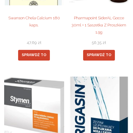
Swanson Chela Calcium 180
Pharmapoint SiderAL Gocce
kaps.
30ml + 1 Saszetka Z Proszkiem
1,9g
47,69
zł
56,35
zł
SPRAWDŹ TO
SPRAWDŹ TO