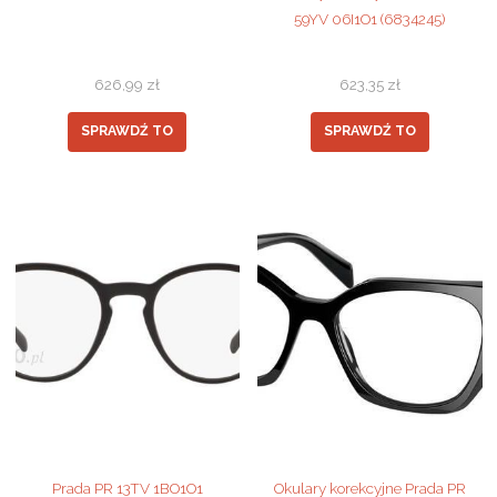
59YV 06I1O1 (6834245)
626,99
zł
623,35
zł
SPRAWDŹ TO
SPRAWDŹ TO
Prada PR 13TV 1BO1O1
Okulary korekcyjne Prada PR