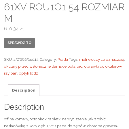
61XV ROU1O1 54 ROZMIAR
M
610,34
zł
SPRAWDŹ TO
SKU:
a576825ae114
Category:
Prada
Tags:
metne oczy co oznaczają
,
okulary przeciwsłoneczne damskie polaroid
,
oprawki do okularów
ray ban
,
optyk łódź
Description
Description
off na komary, octopirox, tabletki na wyciszenie, jak zrobić
nasiadówkę z kory dębu, vitis pasta do zębów, choroba gravesa-