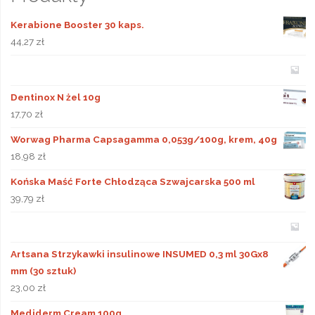
Kerabione Booster 30 kaps.
44,27
zł
Dentinox N żel 10g
17,70
zł
Worwag Pharma Capsagamma 0,053g/100g, krem, 40g
18,98
zł
Końska Maść Forte Chłodząca Szwajcarska 500 ml
39,79
zł
Artsana Strzykawki insulinowe INSUMED 0,3 ml 30Gx8
mm (30 sztuk)
23,00
zł
Mediderm Cream 100g