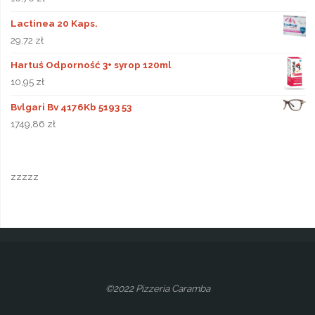
Lactinea 20 Kaps.
29,72
zł
Hartuś Odporność 3+ syrop 120ml
10,95
zł
Bvlgari Bv 4176Kb 5193 53
1749,86
zł
zzzzz
©2022 Pizzeria Caramba