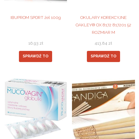
IBUPROM SPORT żel 100g
OKULARY KOREKCYJNE
OAKLEY® OX 8172 817201 52
ROZMIAR M
16,93
zł
413,84
zł
SPRAWDŹ TO
SPRAWDŹ TO