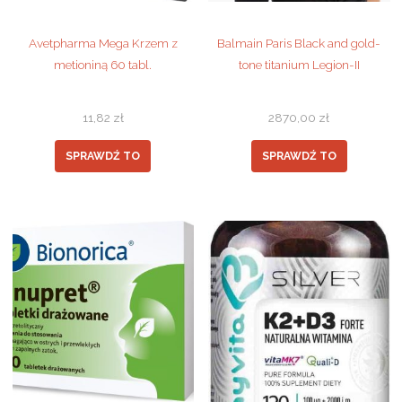
Avetpharma Mega Krzem z
Balmain Paris Black and gold-
metioniną 60 tabl.
tone titanium Legion-II
11,82
zł
2870,00
zł
SPRAWDŹ TO
SPRAWDŹ TO