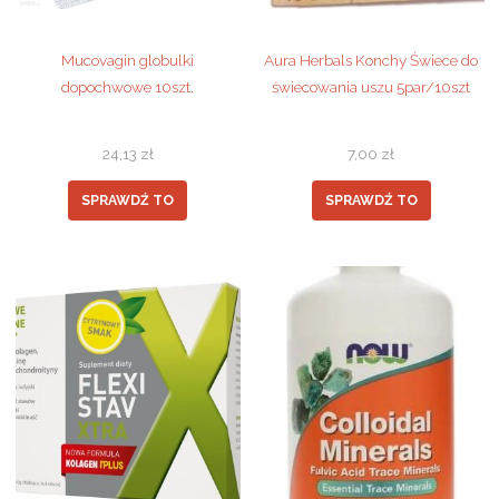
Mucovagin globulki
Aura Herbals Konchy Świece do
dopochwowe 10szt.
świecowania uszu 5par/10szt
24,13
zł
7,00
zł
SPRAWDŹ TO
SPRAWDŹ TO