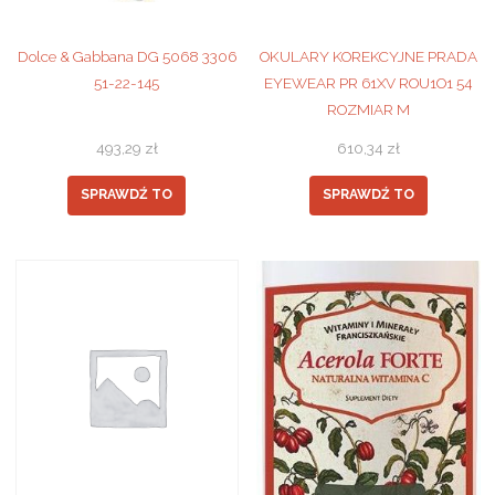
Dolce & Gabbana DG 5068 3306
OKULARY KOREKCYJNE PRADA
51-22-145
EYEWEAR PR 61XV ROU1O1 54
ROZMIAR M
493,29
zł
610,34
zł
SPRAWDŹ TO
SPRAWDŹ TO