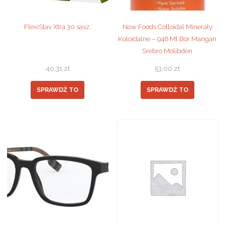
FlexiStav Xtra 30 sasz.
Now Foods Colloidal Minerały
Koloidalne – 946 Ml Bor Mangan
Srebro Molibden
40,31
zł
53,00
zł
SPRAWDŹ TO
SPRAWDŹ TO