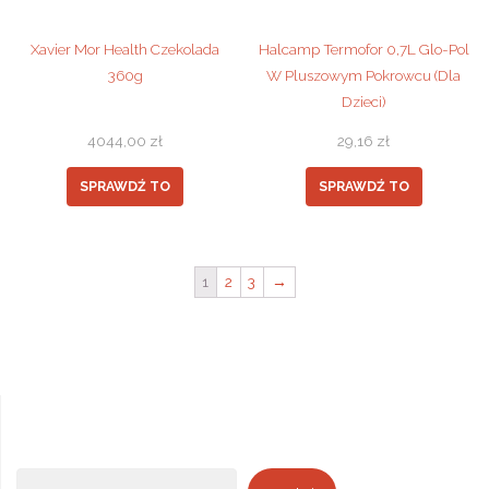
Xavier Mor Health Czekolada
Halcamp Termofor 0,7L Glo-Pol
360g
W Pluszowym Pokrowcu (Dla
Dzieci)
4044,00
zł
29,16
zł
SPRAWDŹ TO
SPRAWDŹ TO
1
2
3
→
Szukaj