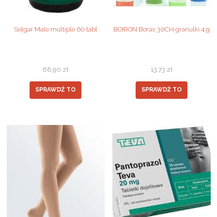
Solgar Male multiple 60 tabl
BOIRON Borax 30CH granulki 4 g
68,90
zł
13,73
zł
SPRAWDŹ TO
SPRAWDŹ TO