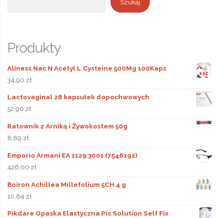
Szukaj
Produkty
Aliness Nac N Acetyl L Cysteine 500Mg 100Kaps
34,90
zł
Lactovaginal 28 kapsułek dopochwowych
52,90
zł
Ratownik z Arniką i Żywokostem 50g
8,89
zł
Emporio Armani EA 1129 3001 (7546192)
426,00
zł
Boiron Achillea Millefolium 5CH 4 g
10,64
zł
Pikdare Opaska Elastyczna Pic Solution Self Fix