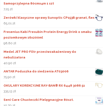
Samoprzylepna 80cmx4m 1 szt
7,25
zł
Zerówki klasyczne oprawy Sunoptic CP153B granat, flex
65,01
zł
Fresenius Kabi Fresubin Protein Energy Drink o smaku
poziomkowym 16x200ml
98,80
zł
Medel JET PRO Filtr przeciwzakażeniowy do
nebulizatora
40,90
zł
ANTAR Poduszka do siedzenia AT03006
75,90
zł
OKULARY KOREKCYJNE RAY-BAN® RX 6448 3086 51
335,13
zł
Seni Care Chusteczki Pielęgnacyjne 80szt.
10,70
zł