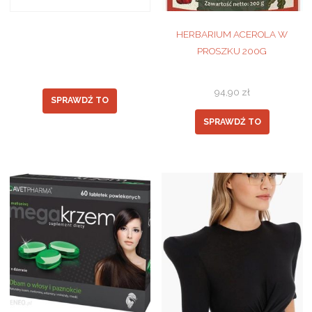
HERBARIUM ACEROLA W
PROSZKU 200G
94,90
zł
SPRAWDŹ TO
SPRAWDŹ TO