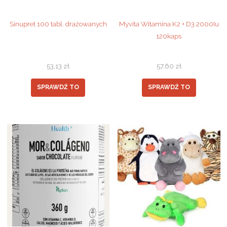
Sinupret 100 tabl. drażowanych
Myvita Witamina K2 + D3 2000Iu
120kaps
53,13
zł
57,60
zł
SPRAWDŹ TO
SPRAWDŹ TO