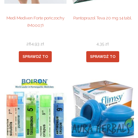
Medi Mediven Forte pończochy
Pantoprazol Teva 20 mg 14 tabl.
(M0007)
284,93
zł
4,35
zł
SPRAWDŹ TO
SPRAWDŹ TO