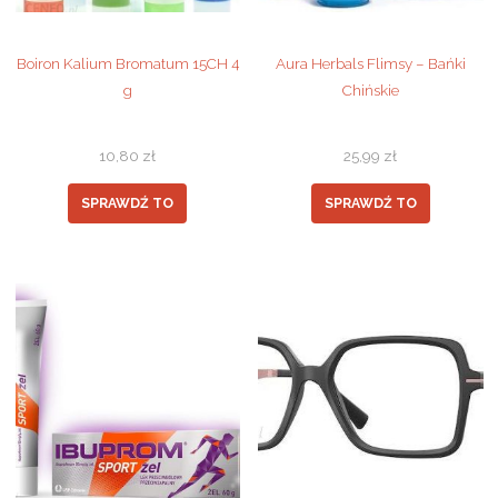
Boiron Kalium Bromatum 15CH 4
Aura Herbals Flimsy – Bańki
g
Chińskie
10,80
zł
25,99
zł
SPRAWDŹ TO
SPRAWDŹ TO