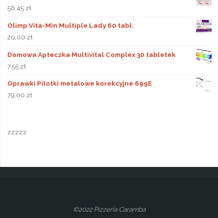
56,45
zł
Olimp Vita-Min Multiple Lady 60 tabl.
20,00
zł
Domowa Apteczka Multivital Complex 30 tabletek
7,55
zł
Oprawki Pilotki metalowe korekcyjne 699E
79,00
zł
zzzzz
©2022 Pizzeria Caramba