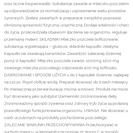
oraz liczne biopierwiastki. Substancje zawarte w mleczku pszczelim
są odpowiedzialne za normalizację i usprawnienie wielu procesów
życiowych. Zestaw zawartych w preparacie związków poprawia
obniżoną sprawność fizyczną i psychiczną. Dodaje witalności i chęci
do życia, przeciwdziała objawom starzenia się organizmu, reguluje
przemianę materii. SKŁADNIKI Mleczko pszczele liofilizowane;
substancja wypełniająca – glukoza; składniki kapsułki: żelatyna.
Kapsułki nie zawierają barwników. Zawartość zalecanej dziennej
porcji (2 kapsułki): Mleczko pszczele świeże: 1200mg 1200 mg
świeżego mleczka pszczelego odpowiada 400 mg liofilizatu.
DAWKOWANIE I SPOSÓB UŻYCIA 1 do 2 kapsułek dziennie, najlepiej
na czczo. Popić obficie wodą. Preparat stosować do trzech miesięcy.
Po miesięcznej przerwie kurację można wznowić. Produkt nie może
być stosowany jako substytut (zamiennik) zróżnicowanej diety.
Zrównoważony sposób żywienia oraz zdrowy tryb życia są postawą
prawidłowego funkcjonowania organizmu. UWAGA: Nie stosować u
osób uczulonych na produkty pochodzenia pszczelego.
ZALECANE WARUNKI PRZECHOWYWANIA Przechowywać w
suchym miejscu, w temperaturze poniżej 25 stopni C w sposób