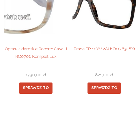
Oprawki damskie Roberto Cavalli
Prada PR 10YV 2AU1O1 (76328X)
RC0706 Komplet Lux
1790,00
zł
821,00
zł
SPRAWDŹ TO
SPRAWDŹ TO