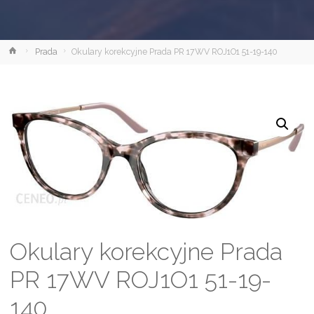
Strona
Prada
Okulary korekcyjne Prada PR 17WV ROJ1O1 51-19-140
główna
Okulary korekcyjne Prada
PR 17WV ROJ1O1 51-19-
140