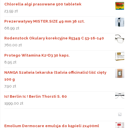
Chlorella algi prasowane 500 tabletek
23,59
zł
Prezerwatywy MISTER.SIZE 49 mm 36 szt.
68,99
zł
Rodenstock Okulary korekcyjne R5349 C 53-16-140
760,00
zł
Protego Witamina K2+D3 30 kaps.
8,95
zł
NANGA Szałwia lekarska (Salvia officinalis) liść cięty
100 g
7,90
zł
Ic! Berlin Ic ! Berlin Thorsti S. 60
1999,00
zł
Emolium Dermocare emulsja do kąpieli 2x400ml