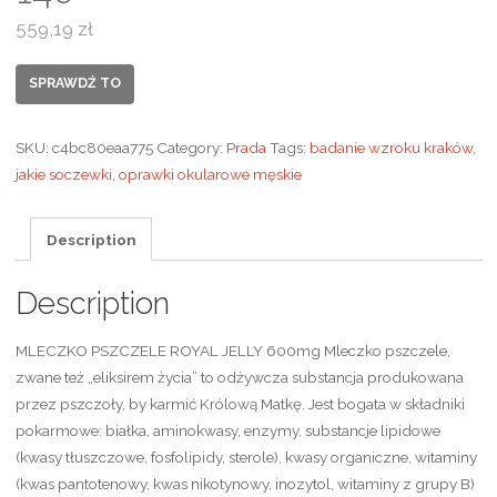
559,19
zł
SPRAWDŹ TO
SKU:
c4bc80eaa775
Category:
Prada
Tags:
badanie wzroku kraków
,
jakie soczewki
,
oprawki okularowe męskie
Description
Description
MLECZKO PSZCZELE ROYAL JELLY 600mg Mleczko pszczele,
zwane też „eliksirem życia” to odżywcza substancja produkowana
przez pszczoły, by karmić Królową Matkę. Jest bogata w składniki
pokarmowe: białka, aminokwasy, enzymy, substancje lipidowe
(kwasy tłuszczowe, fosfolipidy, sterole), kwasy organiczne, witaminy
(kwas pantotenowy, kwas nikotynowy, inozytol, witaminy z grupy B)