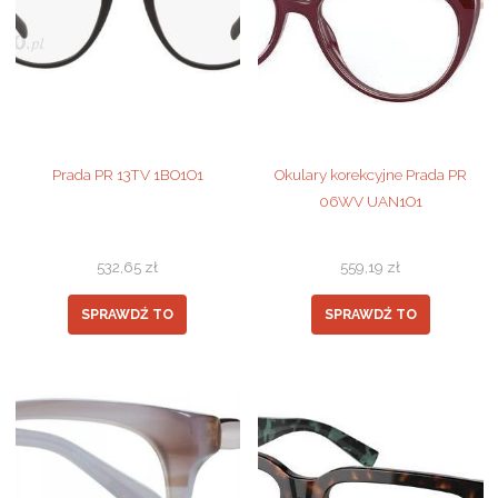
Prada PR 13TV 1BO1O1
Okulary korekcyjne Prada PR
06WV UAN1O1
532,65
zł
559,19
zł
SPRAWDŹ TO
SPRAWDŹ TO