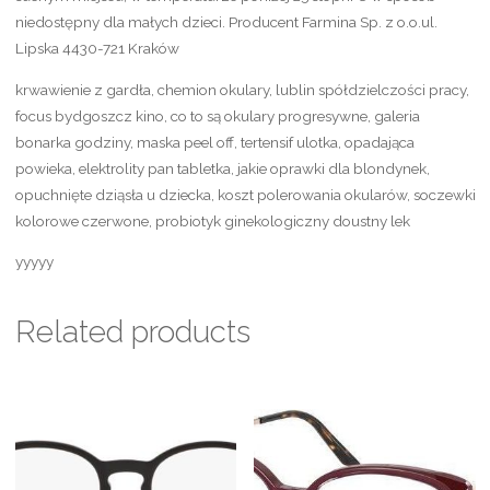
niedostępny dla małych dzieci. Producent Farmina Sp. z o.o.ul.
Lipska 4430-721 Kraków
krwawienie z gardła, chemion okulary, lublin spółdzielczości pracy,
focus bydgoszcz kino, co to są okulary progresywne, galeria
bonarka godziny, maska peel off, tertensif ulotka, opadająca
powieka, elektrolity pan tabletka, jakie oprawki dla blondynek,
opuchnięte dziąsła u dziecka, koszt polerowania okularów, soczewki
kolorowe czerwone, probiotyk ginekologiczny doustny lek
yyyyy
Related products