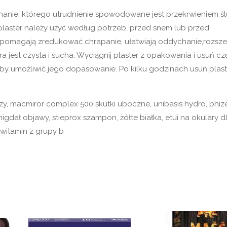
hanie, którego utrudnienie spowodowane jest przekrwieniem ś
laster należy użyć według potrzeb, przed snem lub przed
 pomagają zredukować chrapanie, ułatwiają oddychanie,rozsze
ra jest czysta i sucha. Wyciągnij plaster z opakowania i usuń cz
 aby umożliwić jego dopasowanie. Po kilku godzinach usuń plast
zy, macmiror complex 500 skutki uboczne, unibasis hydro, phize
migdał objawy, stieprox szampon, żółte białka, etui na okulary d
 witamin z grupy b