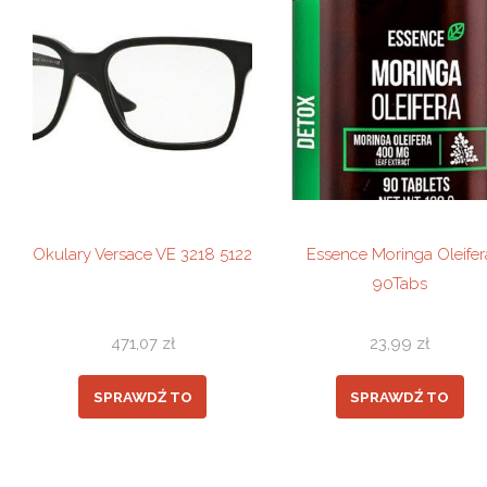
Okulary Versace VE 3218 5122
Essence Moringa Oleifer
90Tabs
471,07
zł
23,99
zł
SPRAWDŹ TO
SPRAWDŹ TO