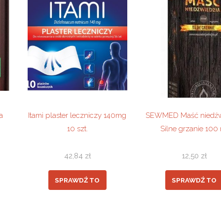
a
Itami plaster leczniczy 140mg
SEWMED Maść niedźw
10 szt.
Silne grzanie 100
42,84
zł
12,50
zł
SPRAWDŹ TO
SPRAWDŹ TO