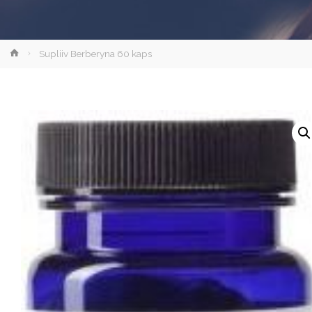
Strona
Supliiv Berberyna 60 kaps
główna