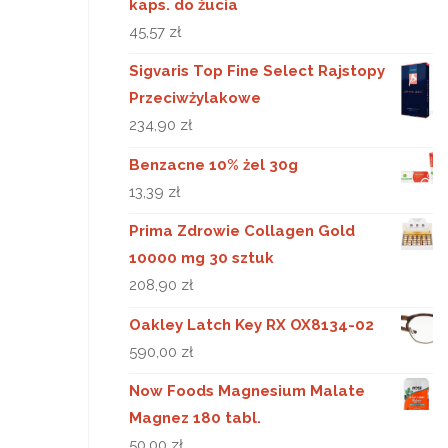
kaps. do żucia
45,57
zł
Sigvaris Top Fine Select Rajstopy
Przeciwżylakowe
234,90
zł
Benzacne 10% żel 30g
13,39
zł
Prima Zdrowie Collagen Gold
10000 mg 30 sztuk
208,90
zł
Oakley Latch Key RX OX8134-02
590,00
zł
Now Foods Magnesium Malate
Magnez 180 tabl.
50,00
zł