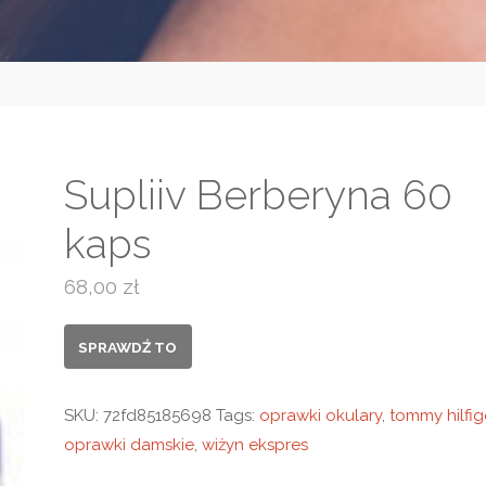
Supliiv Berberyna 60
kaps
68,00
zł
SPRAWDŹ TO
SKU:
72fd85185698
Tags:
oprawki okulary
,
tommy hilfig
oprawki damskie
,
wiżyn ekspres