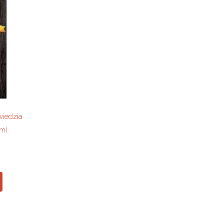
iedzia
 ml