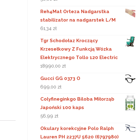
Reh4Mat Orteza Nadgarstka
stabilizator na nadgarstek L/M
61,34
zł
Tgr Schodołaz Kroczący
Krzesełkowy Z Funkcją Wózka
Elektrycznego Tollo 120 Electric
18990,00
zł
Gucci GG 0373 O
699,00
zł
Colyfineginkgo Biloba Miłorząb
Japoński 100 kaps
56,99
zł
Okulary korekcyjne Polo Ralph
Lauren PH 2237U 5620 (6797980)