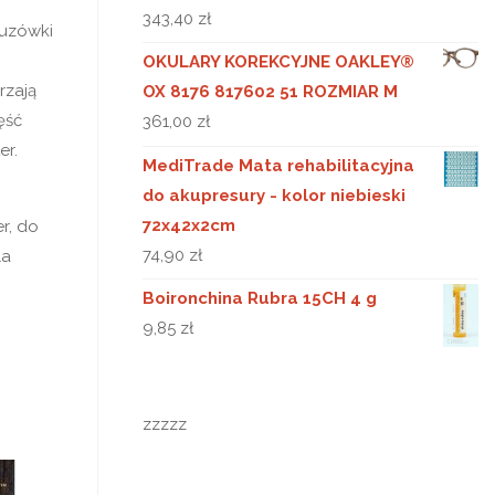
343,40
zł
luzówki
OKULARY KOREKCYJNE OAKLEY®
rzają
OX 8176 817602 51 ROZMIAR M
ęść
361,00
zł
er.
MediTrade Mata rehabilitacyjna
do akupresury - kolor niebieski
72x42x2cm
r, do
74,90
zł
la
Boironchina Rubra 15CH 4 g
9,85
zł
zzzzz