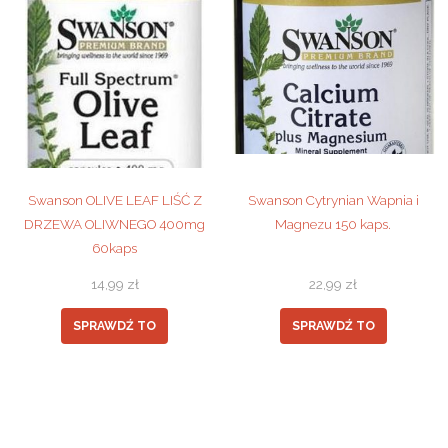
Swanson OLIVE LEAF LIŚĆ Z
Swanson Cytrynian Wapnia i
DRZEWA OLIWNEGO 400mg
Magnezu 150 kaps.
60kaps
14,99
zł
22,99
zł
SPRAWDŹ TO
SPRAWDŹ TO