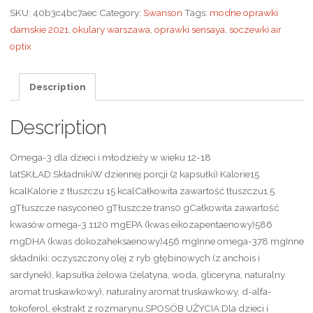
SKU:
40b3c4bc7aec
Category:
Swanson
Tags:
modne oprawki
damskie 2021
,
okulary warszawa
,
oprawki sensaya
,
soczewki air
optix
Description
Description
Omega-3 dla dzieci i młodzieży w wieku 12-18
latSKŁAD:SkładnikiW dziennej porcji (2 kapsułki) Kalorie15
kcalKalorie z tłuszczu 15 kcalCałkowita zawartość tłuszczu1.5
gTłuszcze nasycone0 gTłuszcze trans0 gCałkowita zawartość
kwasów omega-3 1120 mgEPA (kwas eikozapentaenowy)586
mgDHA (kwas dokozaheksaenowy)456 mgInne omega-378 mgInne
składniki: oczyszczony olej z ryb głębinowych (z anchois i
sardynek), kapsułka żelowa (żelatyna, woda, gliceryna, naturalny
aromat truskawkowy), naturalny aromat truskawkowy, d-alfa-
tokoferol, ekstrakt z rozmarynu.SPOSÓB UŻYCIA:Dla dzieci i