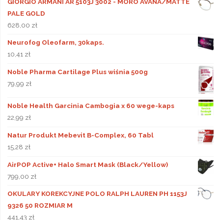
GIORGIO ARMANI AR 5103J 3002 - MORO AVANA/MATTE
PALE GOLD
628,00
zł
Neurofog Oleofarm, 30kaps.
10,41
zł
Noble Pharma Cartilage Plus wiśnia 500g
79,99
zł
Noble Health Garcinia Cambogia x 60 wege-kaps
22,99
zł
Natur Produkt Mebevit B-Complex, 60 Tabl
15,28
zł
AirPOP Active+ Halo Smart Mask (Black/Yellow)
799,00
zł
OKULARY KOREKCYJNE POLO RALPH LAUREN PH 1153J
9326 50 ROZMIAR M
441,43
zł