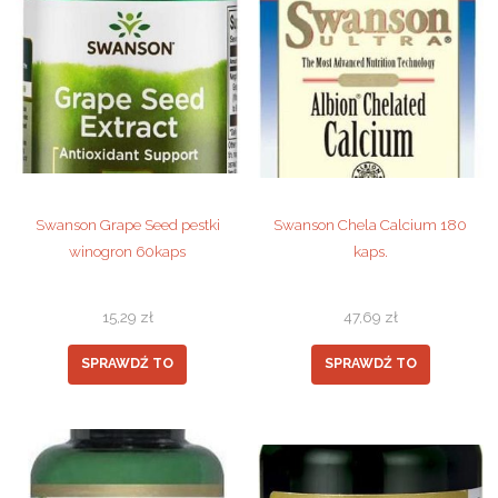
Swanson Grape Seed pestki
Swanson Chela Calcium 180
winogron 60kaps
kaps.
15,29
zł
47,69
zł
SPRAWDŹ TO
SPRAWDŹ TO