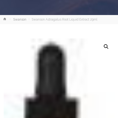
Strona
Swanson
Swanson Astragalus Root Liquid Extract 29ml
główna