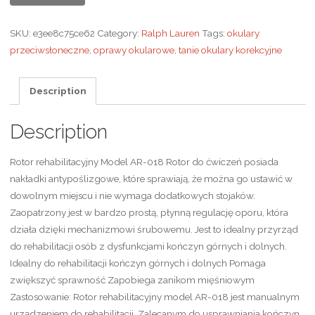
SKU:
e3ee8c75ce62
Category:
Ralph Lauren
Tags:
okulary
przeciwsłoneczne
,
oprawy okularowe
,
tanie okulary korekcyjne
Description
Description
Rotor rehabilitacyjny Model AR-018 Rotor do ćwiczeń posiada
nakładki antypoślizgowe, które sprawiają, że można go ustawić w
dowolnym miejscu i nie wymaga dodatkowych stojaków.
Zaopatrzony jest w bardzo prostą, płynną regulację oporu, która
działa dzięki mechanizmowi śrubowemu. Jest to idealny przyrząd
do rehabilitacji osób z dysfunkcjami kończyn górnych i dolnych.
Idealny do rehabilitacji kończyn górnych i dolnych Pomaga
zwiększyć sprawność Zapobiega zanikom mięśniowym
Zastosowanie: Rotor rehabilitacyjny model AR-018 jest manualnym
urządzeniem do rehabilitacji. Zalecanym do usprawniania kończyn