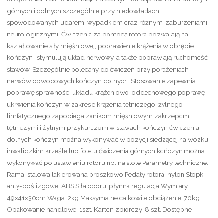
górnych i dolnych szczególnie przy niedowładach
spowodowanych udarem, wypadkiem oraz różnymi zaburzeniami
neurologicznymi. Ćwiczenia za pomocą rotora pozwalają na
kształtowanie siły mięśniowej, poprawienie krążenia w obrębie
kończyn i stymulują układ nerwowy, a także poprawiają ruchomość
stawów. Szczególnie polecany do ćwiczeń przy porażeniach
nerwów obwodowych kończyn dolnych. Stosowanie zapewnia:
poprawę sprawności układu krążeniowo-oddechowego poprawę
ukrwienia kończyn w zakresie krążenia tętniczego, żylnego,
limfatycznego zapobiega zanikom mięśniowym zakrzepom
tętniczymi i żylnym przykurczom w stawach kończyn ćwiczenia
dolnych kończyn można wykonywać w pozycji siedzącej na wózku
inwalidzkim krześle lub fotelu ćwiczenia górnych kończyn można
wykonywać po ustawieniu rotoru np. na stole Parametry techniczne:
Rama: stalowa lakierowana proszkowo Pedały rotora: nylon Stopki
anty-poślizgowe: ABS Siła oporu: płynna regulacja Wymiary:
49x41x30cm Waga: 2kg Maksymalne całkowite obciążenie: 70kg
Opakowanie handlowe: 1szt. Karton zbiorczy: 8 szt. Dostępne