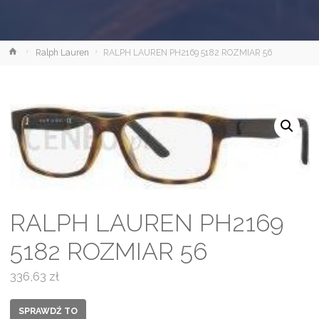
Strona
Ralph Lauren
RALPH LAUREN PH2169 5182 ROZMIAR 56
główna
RALPH LAUREN PH2169
5182 ROZMIAR 56
336,63
zł
SPRAWDŹ TO