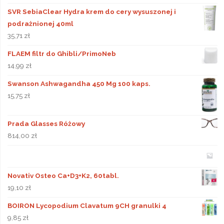
SVR SebiaClear Hydra krem do cery wysuszonej i
podrażnionej 40ml
35,71
zł
FLAEM filtr do Ghibli/PrimoNeb
14,99
zł
Swanson Ashwagandha 450 Mg 100 kaps.
15,75
zł
Prada Glasses Różowy
814,00
zł
Novativ Osteo Ca+D3+K2, 60tabl.
19,10
zł
BOIRON Lycopodium Clavatum 9CH granulki 4
9,85
zł