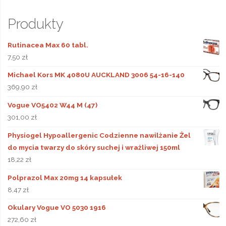
Produkty
Rutinacea Max 60 tabl.
7,50
zł
Michael Kors MK 4080U AUCKLAND 3006 54-16-140
369,90
zł
Vogue VO5402 W44 M (47)
301,00
zł
Physiogel Hypoallergenic Codzienne nawilżanie Żel
do mycia twarzy do skóry suchej i wrażliwej 150ml
18,22
zł
Polprazol Max 20mg 14 kapsułek
8,47
zł
Okulary Vogue VO 5030 1916
272,60
zł