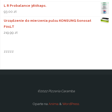
L R Probalance 360kaps.
93,00
zł
Urządzenie do mierzenia pulsu KONSUNG Sonosat
F01LT
219,99
zł
zzzzz
©2022 Pizzeria Caramba
Oparte na
Anima
&
WordPress.